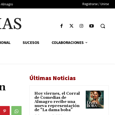
Registrarse / Unirse
de Almagro
IAS
IONAL
SUCESOS
COLABORACIONES
Últimas Noticias
an
Hoy viernes, el Corral
de Comedias de
Almagro recibe una
nueva representación
de “La dama boba”