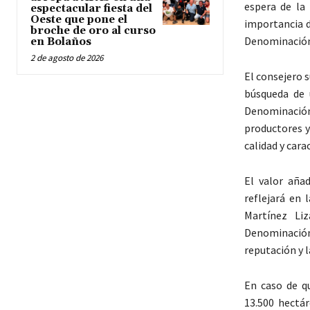
espera de la
espectacular fiesta del
Oeste que pone el
importancia d
broche de oro al curso
Denominación 
en Bolaños
2 de agosto de 2026
El consejero 
búsqueda de 
Denominació
productores y
calidad y carac
El valor aña
reflejará en 
Martínez Liz
Denominación
reputación y l
En caso de q
13.500 hectá