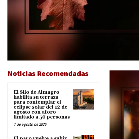
Noticias Recomendadas
El Silo de Almagro
habilita su terraza
para contemplar el
eclipse solar del 12 de
agosto con aforo
limitado a 50 personas
7 de agosto de 2026
El paro vuelve a subir