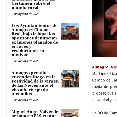
Certamen sobre el
mundo rural
3 de agosto de 2026
Los Ayuntamientos de
Almagro y Ciudad
Real, bajo la lupa: los
opositores denuncian
exámenes plagados de
errores y
resoluciones sin
motivar
3 de agosto de 2026
Almagro Noti
Almagro prohíbe
Martínez Liz
encender fuego en la
Campo de Cala
Festividad de la Virgen
de las Nieves ante el
rueda de pre
elevado riesgo de
proceso que e
incendios
la calidad y la
3 de agosto de 2026
Miguel Ángel Valverde
La DO de Camp
arropa a AFAS en una