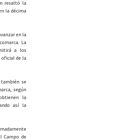
n resaltó la
en la décima
avanzar en la
 comarca. La
itirá a los
oficial de la
 también se
marca, según
obtienen la
ando así la
ximadamente
del Campo de