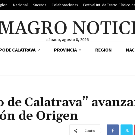
gion
Nacional
Sucesos
Colaboraciones
Festival Int. de Teatro Clásico 
MAGRO NOTIC
sábado, agosto 8, 2026
PO DE CALATRAVA
PROVINCIA
REGION
NAC
o de Calatrava” avanz
ón de Origen
Cuota