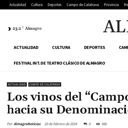
Actualidad
Cultura
Deportes
Campo de Calatrava
Provincia
Re
AL
23.2
C
Almagro
ACTUALIDAD
CULTURA
DEPORTES
CAM
FESTIVAL INT. DE TEATRO CLÁSICO DE ALMAGRO
ACTUALIDAD
CAMPO DE CALATRAVA
Los vinos del “Camp
hacia su Denominaci
Por
AlmagroNoticias
20 de febrero de 2024
0
566