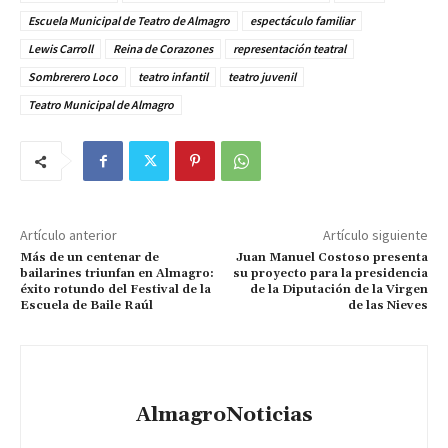
Escuela Municipal de Teatro de Almagro
espectáculo familiar
Lewis Carroll
Reina de Corazones
representación teatral
Sombrerero Loco
teatro infantil
teatro juvenil
Teatro Municipal de Almagro
Artículo anterior
Artículo siguiente
Más de un centenar de
Juan Manuel Costoso presenta
bailarines triunfan en Almagro:
su proyecto para la presidencia
éxito rotundo del Festival de la
de la Diputación de la Virgen
Escuela de Baile Raúl
de las Nieves
AlmagroNoticias