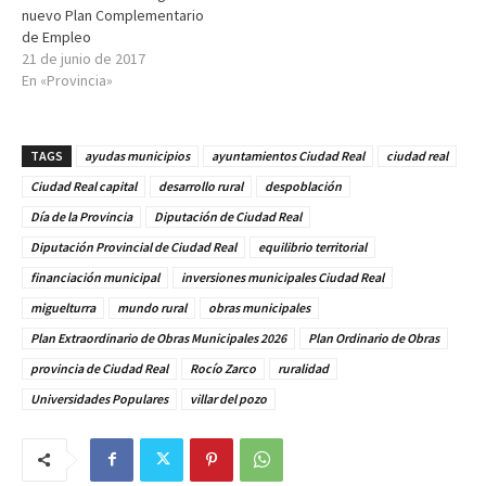
nuevo Plan Complementario
de Empleo
21 de junio de 2017
En «Provincia»
TAGS
ayudas municipios
ayuntamientos Ciudad Real
ciudad real
Ciudad Real capital
desarrollo rural
despoblación
Día de la Provincia
Diputación de Ciudad Real
Diputación Provincial de Ciudad Real
equilibrio territorial
financiación municipal
inversiones municipales Ciudad Real
miguelturra
mundo rural
obras municipales
Plan Extraordinario de Obras Municipales 2026
Plan Ordinario de Obras
provincia de Ciudad Real
Rocío Zarco
ruralidad
Universidades Populares
villar del pozo