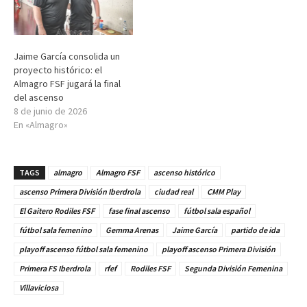
Jaime García consolida un
proyecto histórico: el
Almagro FSF jugará la final
del ascenso
8 de junio de 2026
En «Almagro»
TAGS
almagro
Almagro FSF
ascenso histórico
ascenso Primera División Iberdrola
ciudad real
CMM Play
El Gaitero Rodiles FSF
fase final ascenso
fútbol sala español
fútbol sala femenino
Gemma Arenas
Jaime García
partido de ida
playoff ascenso fútbol sala femenino
playoff ascenso Primera División
Primera FS Iberdrola
rfef
Rodiles FSF
Segunda División Femenina
Villaviciosa