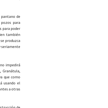
l pantano de
e pozos para
os para poder
uien también
e se produzca
y seriamente
 no impedirá
, Granátula,
 ya que como
tá usando el
ntes a otras
nstrucción de