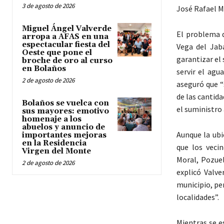
3 de agosto de 2026
José Rafael M
Miguel Ángel Valverde
El problema d
arropa a AFAS en una
espectacular fiesta del
Vega del Jab
Oeste que pone el
garantizar el
broche de oro al curso
en Bolaños
servir el agu
2 de agosto de 2026
aseguró que “
de las canti
Bolaños se vuelca con
el suministro
sus mayores: emotivo
homenaje a los
abuelos y anuncio de
Aunque la ubi
importantes mejoras
en la Residencia
que los vecin
Virgen del Monte
Moral, Pozuel
2 de agosto de 2026
explicó Valve
municipio, pe
localidades”.
Mientras se e