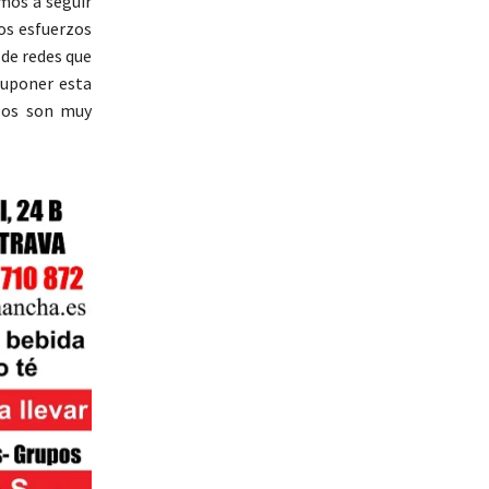
mos a seguir
los esfuerzos
 de redes que
suponer esta
asos son muy