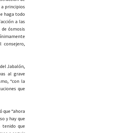
 a principios
“se haga todo
acción a las
a de ósmosis
 mínimamente
l consejero,
 del Jabalón,
vas al grave
smo, “con la
luciones que
mó que “ahora
so y hay que
 tenido que