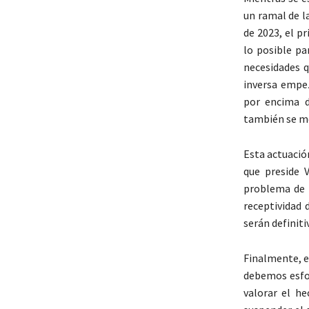
un ramal de l
de 2023, el p
lo posible pa
necesidades 
inversa empe
por encima d
también se me
Esta actuación
que preside 
problema de 
receptividad 
serán definiti
Finalmente, el
debemos esfor
valorar el h