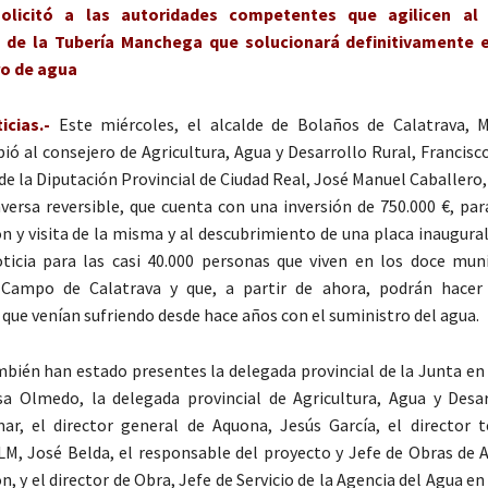
solicitó a las autoridades competentes que agilicen a
 de la Tubería Manchega que solucionará definitivamente 
ro de agua
cias.-
Este miércoles, el alcalde de Bolaños de Calatrava, 
bió al consejero de Agricultura, Agua y Desarrollo Rural, Francisc
de la Diputación Provincial de Ciudad Real, José Manuel Caballero,
versa reversible, que cuenta con una inversión de 750.000 €, par
ón y visita de la misma y al descubrimiento de una placa inaugural
icia para las casi 40.000 personas que viven en los doce muni
Campo de Calatrava y que, a partir de ahora, podrán hacer 
que venían sufriendo desde hace años con el suministro del agua.
mbién han estado presentes la delegada provincial de la Junta en
a Olmedo, la delegada provincial de Agricultura, Agua y Desar
, el director general de Aquona, Jesús García, el director te
M, José Belda, el responsable del proyecto y Jefe de Obras de 
 y el director de Obra, Jefe de Servicio de la Agencia del Agua en