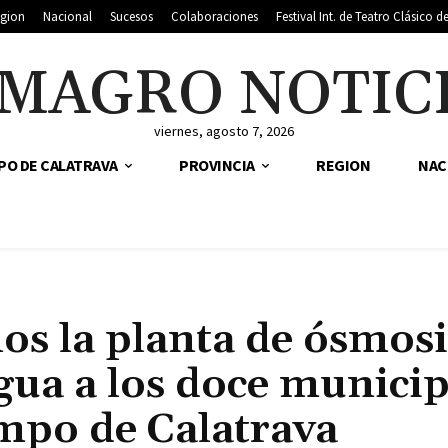
gion
Nacional
Sucesos
Colaboraciones
Festival Int. de Teatro Clásico 
MAGRO NOTIC
viernes, agosto 7, 2026
PO DE CALATRAVA
PROVINCIA
REGION
NAC
os la planta de ósmosi
agua a los doce munici
mpo de Calatrava