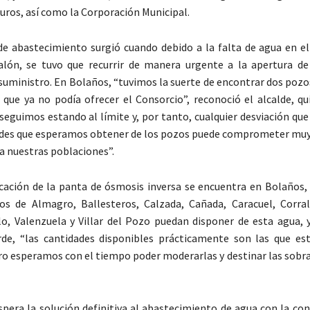
uros, así como la Corporación Municipal.
e abastecimiento surgió cuando debido a la falta de agua en e
alón, se tuvo que recurrir de manera urgente a la apertura d
 suministro. En Bolaños, “tuvimos la suerte de encontrar dos poz
a que ya no podía ofrecer el Consorcio”, reconoció el alcalde, q
seguimos estando al límite y, por tanto, cualquier desviación qu
dades que esperamos obtener de los pozos puede comprometer mu
 a nuestras poblaciones”.
cación de la panta de ósmosis inversa se encuentra en Bolaños,
os de Almagro, Ballesteros, Calzada, Cañada, Caracuel, Corral
o, Valenzuela y Villar del Pozo puedan disponer de esta agua,
rde, “las cantidades disponibles prácticamente son las que es
ro esperamos con el tiempo poder moderarlas y destinar las sobra
spera la solución definitiva al abastecimiento de agua con la co