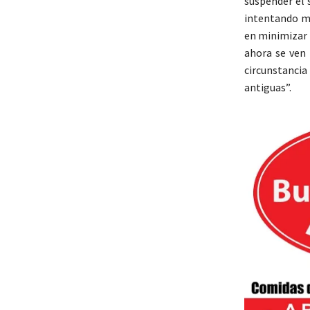
suspender el 
intentando me
en minimizar l
ahora se ven
circunstanci
antiguas”.