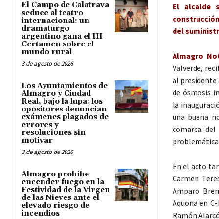
El Campo de Calatrava
El alcalde 
seduce al teatro
construcción
internacional: un
dramaturgo
del suminist
argentino gana el III
Certamen sobre el
mundo rural
Almagro Noti
3 de agosto de 2026
Valverde, reci
al presidente 
Los Ayuntamientos de
de ósmosis in
Almagro y Ciudad
Real, bajo la lupa: los
la inauguraci
opositores denuncian
una buena not
exámenes plagados de
errores y
comarca del 
resoluciones sin
motivar
problemática 
3 de agosto de 2026
En el acto ta
Almagro prohíbe
Carmen Teres
encender fuego en la
Festividad de la Virgen
Amparo Bremar
de las Nieves ante el
Aquona en C-L
elevado riesgo de
incendios
Ramón Alarcón,