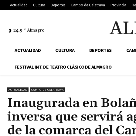
Actualidad
Cultura
Deportes
Campo de Calatrava
Provincia
Re
AL
24.9
C
Almagro
ACTUALIDAD
CULTURA
DEPORTES
CAM
FESTIVAL INT. DE TEATRO CLÁSICO DE ALMAGRO
ACTUALIDAD
CAMPO DE CALATRAVA
Inaugurada en Bolañ
inversa que servirá 
de la comarca del Ca