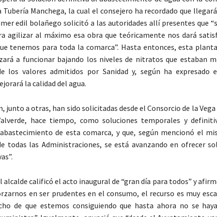
a Tubería Manchega, la cual el consejero ha recordado que llegará
rimer edil bolañego solicitó a las autoridades allí presentes que 
ra agilizar al máximo esa obra que teóricamente nos dará satisf
que tenemos para toda la comarca”. Hasta entonces, esta plant
zará a funcionar bajando los niveles de nitratos que estaban
e los valores admitidos por Sanidad y, según ha expresado e
jorará la calidad del agua.
, junto a otras, han sido solicitadas desde el Consorcio de la Vega
Valverde, hace tiempo, como soluciones temporales y definiti
abastecimiento de esta comarca, y que, según mencionó el mi
de todas las Administraciones, se está avanzando en ofrecer so
vas”.
 alcalde calificó el acto inaugural de “gran día para todos” y afir
zarnos en ser prudentes en el consumo, el recurso es muy esca
echo de que estemos consiguiendo que hasta ahora no se haya