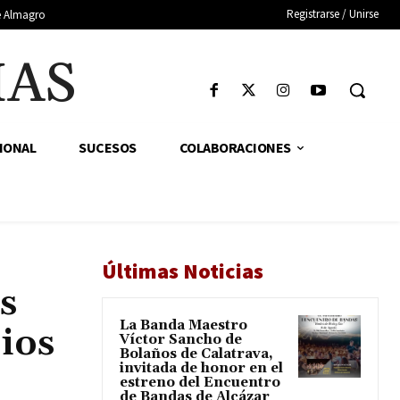
Registrarse / Unirse
de Almagro
IAS
IONAL
SUCESOS
COLABORACIONES
Últimas Noticias
s
La Banda Maestro
pios
Víctor Sancho de
Bolaños de Calatrava,
invitada de honor en el
estreno del Encuentro
de Bandas de Alcázar