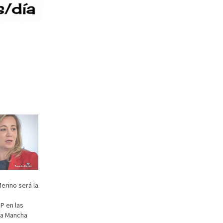
erino será la
P en las
La Mancha