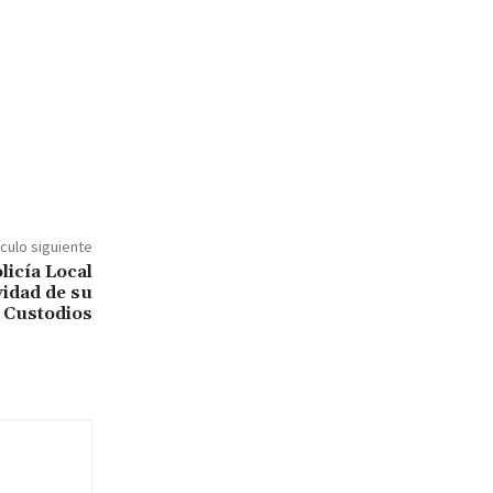
ículo siguiente
licía Local
idad de su
s Custodios