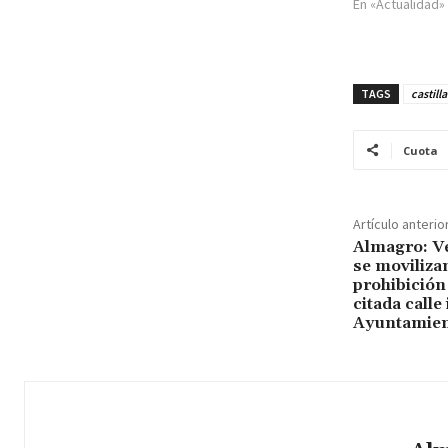
En «Actualidad»
TAGS
castill
Cuota
Artículo anterio
Almagro: Ve
se movilizan
prohibición 
citada calle
Ayuntamie