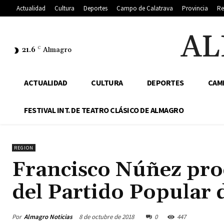
Actualidad
Cultura
Deportes
Campo de Calatrava
Provincia
Re
AL
21.6
C
Almagro
ACTUALIDAD
CULTURA
DEPORTES
CAM
FESTIVAL INT. DE TEATRO CLÁSICO DE ALMAGRO
REGION
Francisco Núñez pro
del Partido Popular 
Por
Almagro Noticias
8 de octubre de 2018
0
447