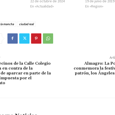
22 de octubre de 2024
19 de junio de 2019
En «Actualidad»
En «Region»
a la mancha
ciudad real
r
Art
cinos de la Calle Colegio
Almagro: La Po
 en contra de la
conmemora la festiv
de aparcar en parte de la
patrón, los Ángele
 impuesta por el
nto