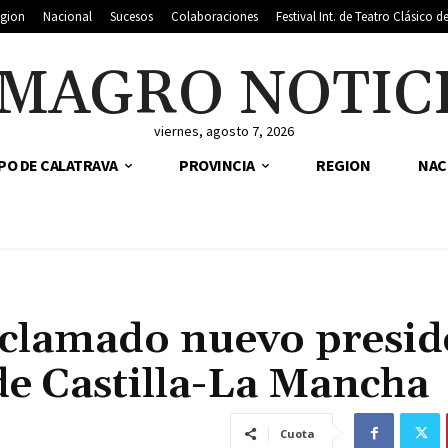
gion
Nacional
Sucesos
Colaboraciones
Festival Int. de Teatro Clásico 
MAGRO NOTIC
viernes, agosto 7, 2026
PO DE CALATRAVA
PROVINCIA
REGION
NAC
clamado nuevo presid
de Castilla-La Mancha
Cuota