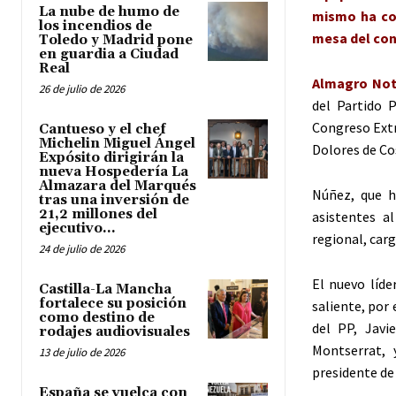
La nube de humo de
mismo ha con
los incendios de
mesa del con
Toledo y Madrid pone
en guardia a Ciudad
Real
Almagro Noti
26 de julio de 2026
del Partido 
Congreso Extr
Cantueso y el chef
Michelin Miguel Ángel
Dolores de Co
Expósito dirigirán la
nueva Hospedería La
Almazara del Marqués
Núñez, que h
tras una inversión de
21,2 millones del
asistentes a
ejecutivo...
regional, car
24 de julio de 2026
El nuevo líde
Castilla-La Mancha
fortalece su posición
saliente, por 
como destino de
del PP, Javi
rodajes audiovisuales
Montserrat, 
13 de julio de 2026
presidente de
España se vuelca con