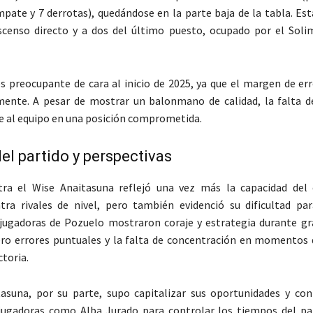
empate y 7 derrotas), quedándose en la parte baja de la tabla. Es
scenso directo y a dos del último puesto, ocupado por el Soli
es preocupante de cara al inicio de 2025, ya que el margen de er
mente. A pesar de mostrar un balonmano de calidad, la falta d
e al equipo en una posición comprometida.
del partido y perspectivas
tra el Wise Anaitasuna reflejó una vez más la capacidad del
ra rivales de nivel, pero también evidenció su dificultad par
 jugadoras de Pozuelo mostraron coraje y estrategia durante gr
ro errores puntuales y la falta de concentración en momentos d
ctoria.
asuna, por su parte, supo capitalizar sus oportunidades y con
jugadoras como Alba Jurado para controlar los tiempos del par