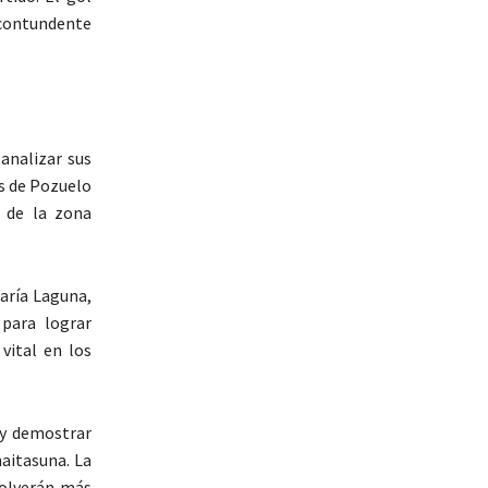
 contundente
analizar sus
as de Pozuelo
r de la zona
aría Laguna,
 para lograr
vital en los
 y demostrar
aitasuna. La
volverán más