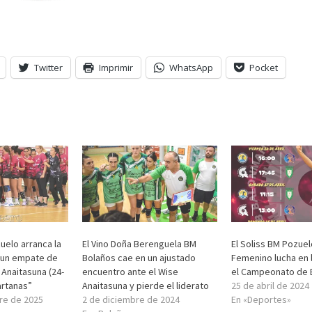
Twitter
Imprimir
WhatsApp
Pocket
uelo arranca la
El Vino Doña Berenguela BM
El Soliss BM Pozuel
 un empate de
Bolaños cae en un ajustado
Femenino lucha en l
l Anaitasuna (24-
encuentro ante el Wise
el Campeonato de 
artanas”
Anaitasuna y pierde el liderato
25 de abril de 2024
re de 2025
2 de diciembre de 2024
En «Deportes»