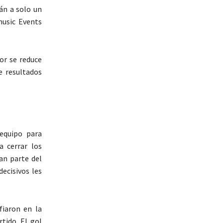
tán a solo un
music Events
ror se reduce
e resultados
 equipo para
a cerrar los
an parte del
ecisivos les
fiaron en la
tido. El gol