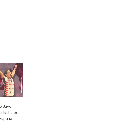
o Juvenil
a lucha por
España