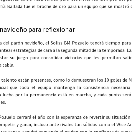
ofía Ballada fue el broche de oro para un equipo que se mostró
navideño para reflexionar
a del parón navideño, el Soliss BM Pozuelo tendrá tiempo para 
lantear estrategias de cara a la segunda mitad de la temporada. L
star su juego para consolidar victorias que les permitan sali
a tabla.
el talento están presentes, como lo demuestran los 10 goles de M
ucial que todo el equipo mantenga la consistencia necesaria
a lucha por la permanencia está en marcha, y cada punto será 
es.
Pozuelo cerrará el año con la esperanza de revertir su situación
mpetir y ganar, incluso ante rivales tan sólidos como el Wise An
tras tanto, seguirá apoyando al equipo con la confianza de que 