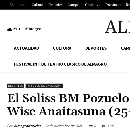
Actualidad
Cultura
Deportes
Campo de Calatrava
Provincia
Re
AL
27.1
C
Almagro
ACTUALIDAD
CULTURA
DEPORTES
CAM
FESTIVAL INT. DE TEATRO CLÁSICO DE ALMAGRO
DEPORTES
POZUELO DE CALATRAVA
El Soliss BM Pozuelo 
Wise Anaitasuna (25
Por
AlmagroNoticias
22 de diciembre de 2024
0
1107