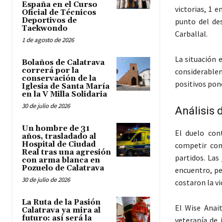
España en el Curso
victorias, 1 
Oficial de Técnicos
Deportivos de
punto del de
Taekwondo
Carballal.
1 de agosto de 2026
La situación 
Bolaños de Calatrava
correrá por la
considerable
conservación de la
positivos pon
Iglesia de Santa María
en la V Milla Solidaria
30 de julio de 2026
Análisis 
Un hombre de 31
El duelo con
años, trasladado al
Hospital de Ciudad
competir cont
Real tras una agresión
partidos. Las
con arma blanca en
Pozuelo de Calatrava
encuentro, pe
30 de julio de 2026
costaron la vi
La Ruta de la Pasión
El Wise Anait
Calatrava ya mira al
futuro: así será la
veteranía de 