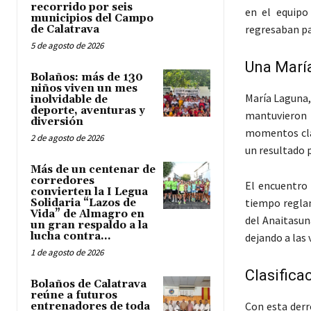
recorrido por seis
en el equipo 
municipios del Campo
regresaban pa
de Calatrava
5 de agosto de 2026
Una María
Bolaños: más de 130
niños viven un mes
María Laguna,
inolvidable de
deporte, aventuras y
mantuvieron 
diversión
momentos clav
2 de agosto de 2026
un resultado p
Más de un centenar de
corredores
El encuentro 
convierten la I Legua
tiempo reglam
Solidaria “Lazos de
Vida” de Almagro en
del Anaitasun
un gran respaldo a la
lucha contra...
dejando a las 
1 de agosto de 2026
Clasifica
Bolaños de Calatrava
reúne a futuros
Con esta derr
entrenadores de toda