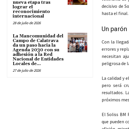
nueva etapa tras
decisivo de S
lograr el
reconocimiento
hasta el final.
internacional
28 de julio de 2026
Un parón 
La Mancomunidad del
Campo de Calatrava
Con la llegad
da un paso hacia la
errores y rep
Agenda 2030 con su
adhesión a la Red
necesitan aju
Nacional de Entidades
peligrosa de l
Locales de...
27 de julio de 2026
La calidad y 
pero será cr
resultados. L
próximos mes
El Soliss BM 
que pueden co
afición, mien