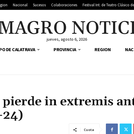
gion
Nacional
Sucesos
Colaboraciones
Festival Int. de Teatro Clásico 
MAGRO NOTIC
jueves, agosto 6, 2026
PO DE CALATRAVA
PROVINCIA
REGION
NAC
pierde in extremis ant
-24)
Cuota