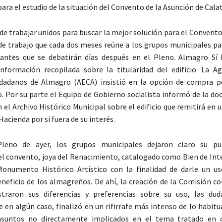
ara el estudio de la situación del Convento de la Asunción de Cala
de trabajar unidos para buscar la mejor solución para el Convento
e trabajo que cada dos meses reúne a los grupos municipales par
vantes que se debatirán días después en el Pleno. Almagro Sí
nformación recopilada sobre la titularidad del edificio. La A
udadanos de Almagro (AECA) insistió en la opción de compra p
 Por su parte el Equipo de Gobierno socialista informó de la d
 el Archivo Histórico Municipal sobre el edificio que remitirá en 
Hacienda por si fuera de su interés.
Pleno de ayer, los grupos municipales dejaron claro su p
el convento, joya del Renacimiento, catalogado como Bien de Inte
Monumento Histórico Artístico con la finalidad de darle un u
neficio de los almagreños. De ahí, la creación de la Comisión co
raron sus diferencias y preferencias sobre su uso, las dud
e en algún caso, finalizó en un rifirrafe más intenso de lo habitu
asuntos no directamente implicados en el tema tratado en c