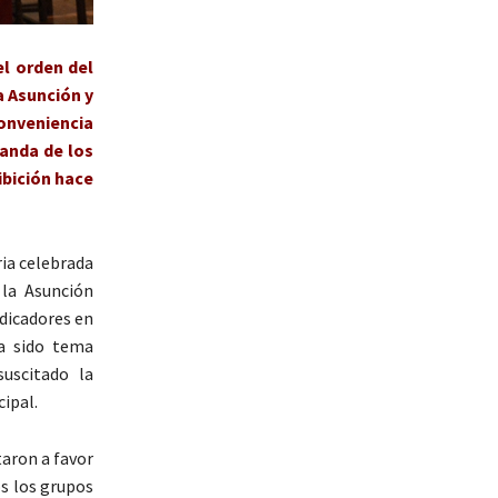
l orden del
a Asunción y
conveniencia
manda de los
ibición hace
ia celebrada
 la Asunción
edicadores en
a sido tema
uscitado la
ipal.
taron a favor
s los grupos