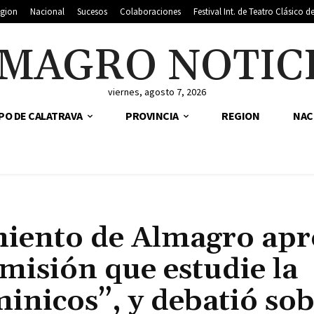
gion
Nacional
Sucesos
Colaboraciones
Festival Int. de Teatro Clásico 
MAGRO NOTIC
viernes, agosto 7, 2026
PO DE CALATRAVA
PROVINCIA
REGION
NAC
miento de Almagro ap
omisión que estudie la
minicos”, y debatió so