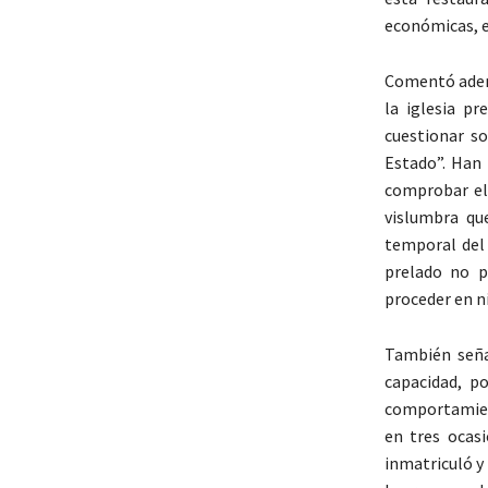
económicas, e
Comentó adem
la iglesia p
cuestionar so
Estado”. Han 
comprobar el
vislumbra qu
temporal del 
prelado no p
proceder en n
También seña
capacidad, p
comportamient
en tres ocasi
inmatriculó y