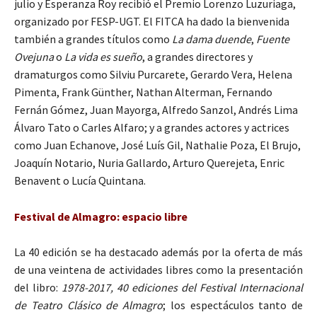
julio y Esperanza Roy recibió el Premio Lorenzo Luzuriaga,
organizado por FESP-UGT. El FITCA ha dado la bienvenida
también a grandes títulos como
La dama duende
,
Fuente
Ovejuna
o
La vida es sueño
, a grandes directores y
dramaturgos como Silviu Purcarete, Gerardo Vera, Helena
Pimenta, Frank Günther, Nathan Alterman, Fernando
Fernán Gómez, Juan Mayorga, Alfredo Sanzol, Andrés Lima
Álvaro Tato o Carles Alfaro; y a grandes actores y actrices
como Juan Echanove, José Luís Gil, Nathalie Poza, El Brujo,
Joaquín Notario, Nuria Gallardo, Arturo Querejeta, Enric
Benavent o Lucía Quintana.
Festival de Almagro: espacio libre
La 40 edición se ha destacado además por la oferta de más
de una veintena de actividades libres como la presentación
del libro:
1978-2017, 40 ediciones del Festival Internacional
de Teatro Clásico de Almagro
; los espectáculos tanto de