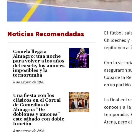
Noticias Recomendadas
El fútbol sal
Chiloeches y 
repitiendo as
Camela llega a
Almagro: una noche
para volver a los años
Con la victor
del casete, los amores
aseguraron su
imposibles y la
tecnorumba
Copa de la Re
8 de agosto de 2026
en un partido 
Una fiesta con los
La final entr
clásicos en el Corral
de Comedias de
conocen a la
Almagro: “De
temporadas. E
doblones y amores”
este sábado con doble
Arena, pero e
función
8 de agosto de 2026