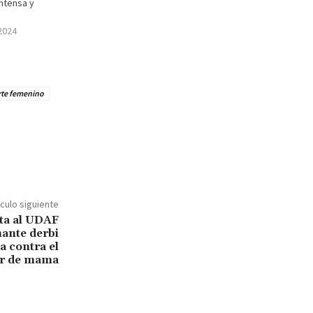
ntensa y
2024
te femenino
ículo siguiente
ta al UDAF
ante derbi
a contra el
r de mama