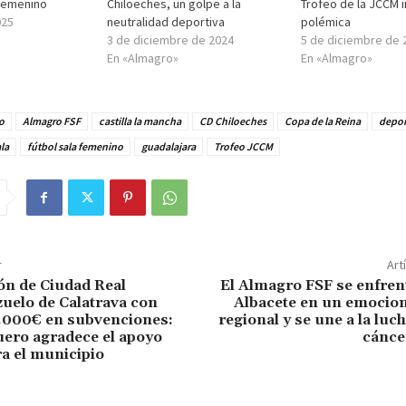
 Femenino
Chiloeches, un golpe a la
Trofeo de la JCCM i
025
neutralidad deportiva
polémica
3 de diciembre de 2024
5 de diciembre de 
En «Almagro»
En «Almagro»
o
Almagro FSF
castilla la mancha
CD Chiloeches
Copa de la Reina
depor
la
fútbol sala femenino
guadalajara
Trofeo JCCM
r
Art
ón de Ciudad Real
El Almagro FSF se enfren
uelo de Calatrava con
Albacete en un emocion
.000€ en subvenciones:
regional y se une a la luch
uero agradece el apoyo
cánce
ra el municipio