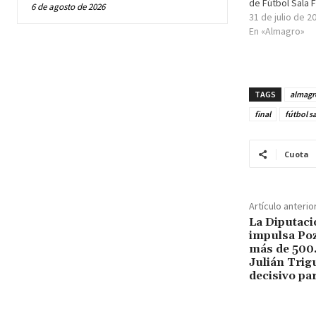
de Fútbol Sala
6 de agosto de 2026
31 de julio de 2
En «Almagro»
TAGS
almagr
final
fútbol sa
Cuota
Artículo anterio
La Diputaci
impulsa Poz
más de 500
Julián Trig
decisivo pa