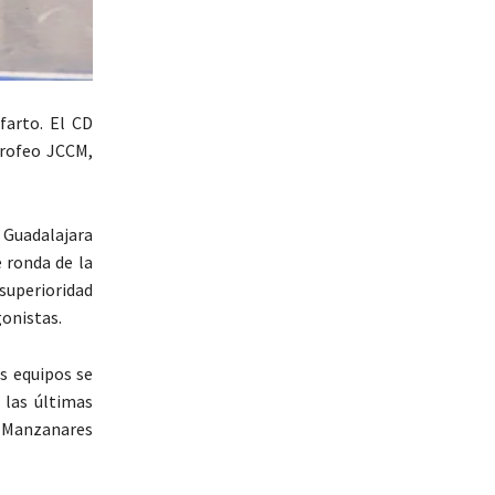
farto. El CD
Trofeo JCCM,
e Guadalajara
e ronda de la
 superioridad
gonistas.
s equipos se
 las últimas
el Manzanares