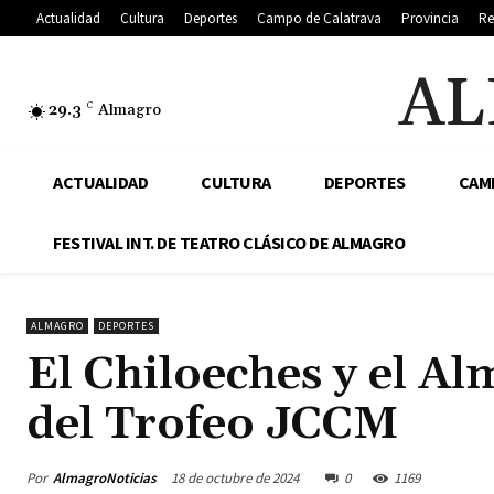
Actualidad
Cultura
Deportes
Campo de Calatrava
Provincia
Re
AL
29.3
C
Almagro
ACTUALIDAD
CULTURA
DEPORTES
CAM
FESTIVAL INT. DE TEATRO CLÁSICO DE ALMAGRO
ALMAGRO
DEPORTES
El Chiloeches y el Al
del Trofeo JCCM
Por
AlmagroNoticias
18 de octubre de 2024
0
1169