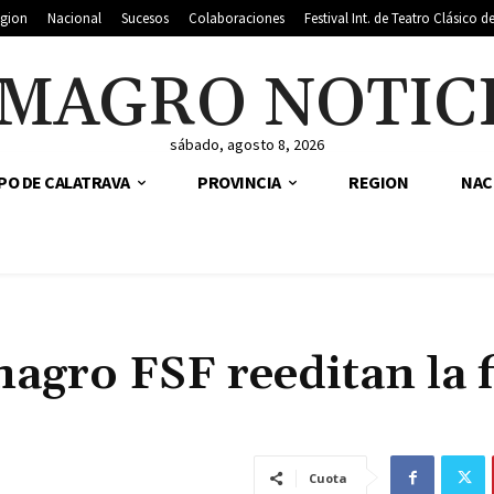
gion
Nacional
Sucesos
Colaboraciones
Festival Int. de Teatro Clásico 
MAGRO NOTIC
sábado, agosto 8, 2026
PO DE CALATRAVA
PROVINCIA
REGION
NAC
magro FSF reeditan la f
Cuota