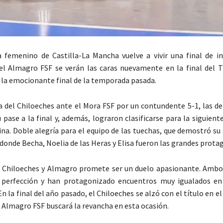
a femenino de Castilla-La Mancha vuelve a vivir una final de in
el Almagro FSF se verán las caras nuevamente en la final del 
í la emocionante final de la temporada pasada.
ia del Chiloeches ante el Mora FSF por un contundente 5-1, las d
 pase a la final y, además, lograron clasificarse para la siguient
ina. Doble alegría para el equipo de las tuechas, que demostró su
donde Becha, Noelia de las Heras y Elisa fueron las grandes prota
e Chiloeches y Almagro promete ser un duelo apasionante. Ambo
 perfección y han protagonizado encuentros muy igualados en
n la final del año pasado, el Chiloeches se alzó con el título en 
l Almagro FSF buscará la revancha en esta ocasión.