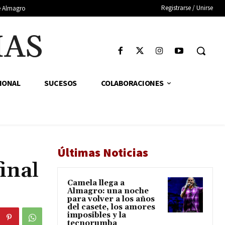
Registrarse / Unirse
de Almagro
IAS
IONAL
SUCESOS
COLABORACIONES
Últimas Noticias
inal
Camela llega a
Almagro: una noche
para volver a los años
del casete, los amores
imposibles y la
tecnorumba