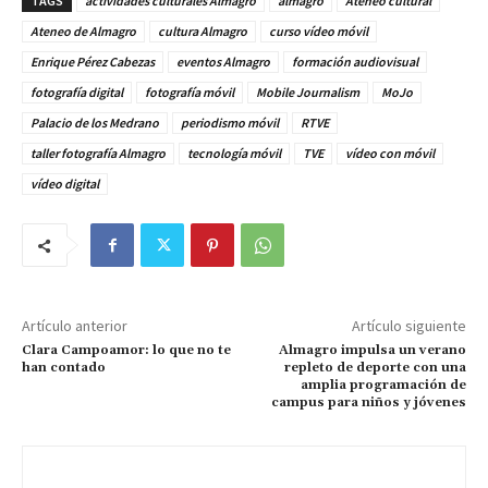
TAGS
actividades culturales Almagro
almagro
Ateneo cultural
Ateneo de Almagro
cultura Almagro
curso vídeo móvil
Enrique Pérez Cabezas
eventos Almagro
formación audiovisual
fotografía digital
fotografía móvil
Mobile Journalism
MoJo
Palacio de los Medrano
periodismo móvil
RTVE
taller fotografía Almagro
tecnología móvil
TVE
vídeo con móvil
vídeo digital
Artículo anterior
Artículo siguiente
Clara Campoamor: lo que no te
Almagro impulsa un verano
han contado
repleto de deporte con una
amplia programación de
campus para niños y jóvenes