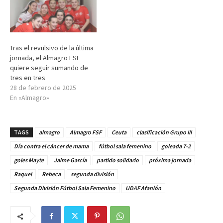
Tras el revulsivo de la última
jornada, el Almagro FSF
quiere seguir sumando de
tres en tres
28 de febrero de 2025
En «Almagro»
TAGS
almagro
Almagro FSF
Ceuta
clasificación Grupo III
Día contra el cáncer de mama
fútbol sala femenino
goleada 7-2
goles Mayte
Jaime García
partido solidario
próxima jornada
Raquel
Rebeca
segunda división
Segunda División Fútbol Sala Femenino
UDAF Afanión