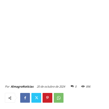
20 de octubre de 2024
0
896
Por
AlmagroNoticias