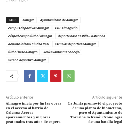
En «Almagro»
TAGS
almagro
Ayuntamiento de Almagro
campus deportivos Almagro
CDF Almagreño
césped campo fútbol Almagro
deporte base Castilla-La Mancha
deporte infantil Ciudad Real
escuelas deportivas Almagro
fútbol base Almagro
Jesús Santacruz concejal
verano deportivo Almagro
Artículo anterior
Artículo siguiente
Almagro inicia por fin las obras
La Junta promovió el proyecto
en el acceso al barrio de
de una planta de biometano,
Caleras: Aceras,
pero el Ayuntamiento de
aparcamientos y mejoras
Torralba lo frenó: Cronología
peatonales tras años de espera
de una batalla legal