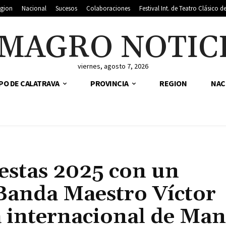
gion
Nacional
Sucesos
Colaboraciones
Festival Int. de Teatro Clásico 
MAGRO NOTIC
viernes, agosto 7, 2026
PO DE CALATRAVA
PROVINCIA
REGION
NAC
iestas 2025 con un
a Banda Maestro Víctor
a internacional de Man