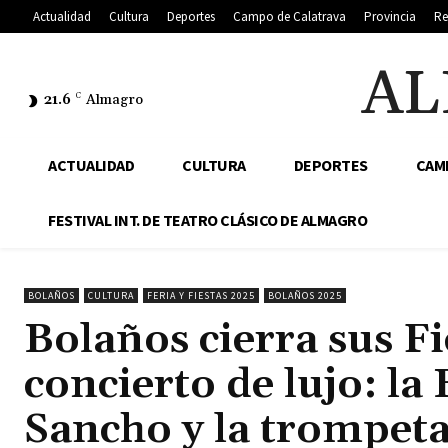
Actualidad
Cultura
Deportes
Campo de Calatrava
Provincia
Re
AL
21.6
C
Almagro
ACTUALIDAD
CULTURA
DEPORTES
CAM
FESTIVAL INT. DE TEATRO CLÁSICO DE ALMAGRO
BOLAÑOS
CULTURA
FERIA Y FIESTAS 2025
BOLAÑOS 2025
Bolaños cierra sus F
concierto de lujo: l
Sancho y la trompet