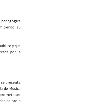
r pedagógica
mitiendo su
público y que
rcada por la
 se presenta
da de Música
 promete ser
che de oro a