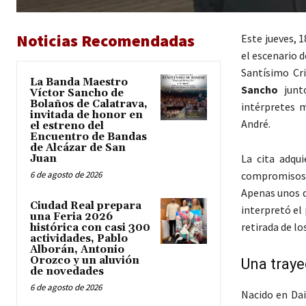
Noticias Recomendadas
Este jueves, 
el escenario 
Santísimo Cr
La Banda Maestro
Sancho
junto
Víctor Sancho de
Bolaños de Calatrava,
intérpretes m
invitada de honor en
André.
el estreno del
Encuentro de Bandas
de Alcázar de San
La cita adqu
Juan
6 de agosto de 2026
compromisos i
Apenas unos d
Ciudad Real prepara
interpretó el
una Feria 2026
retirada de lo
histórica con casi 300
actividades, Pablo
Alborán, Antonio
Orozco y un aluvión
Una traye
de novedades
6 de agosto de 2026
Nacido en Dai