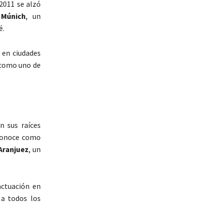
 2011 se alzó
Múnich
, un
é.
 en ciudades
 como uno de
n sus raíces
econoce como
Aranjuez
, un
actuación en
a todos los