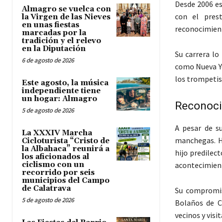
Desde 2006 e
Almagro se vuelca con
con el pres
la Virgen de las Nieves
en unas fiestas
reconocimient
marcadas por la
tradición y el relevo
en la Diputación
Su carrera lo
6 de agosto de 2026
como Nueva Yo
los trompetis
Este agosto, la música
independiente tiene
un hogar: Almagro
Reconocim
5 de agosto de 2026
A pesar de s
La XXXIV Marcha
manchegas. H
Cicloturista “Cristo de
la Albahaca” reunirá a
hijo predilec
los aficionados al
ciclismo con un
acontecimient
recorrido por seis
municipios del Campo
de Calatrava
Su compromis
5 de agosto de 2026
Bolaños de C
vecinos y visi