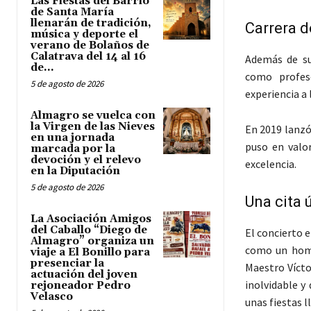
Las Fiestas del Barrio
de Santa María
llenarán de tradición,
Carrera d
música y deporte el
verano de Bolaños de
Calatrava del 14 al 16
Además de su
de...
como profe
5 de agosto de 2026
experiencia a
Almagro se vuelca con
la Virgen de las Nieves
En 2019 lanzó
en una jornada
puso en valor
marcada por la
devoción y el relevo
excelencia.
en la Diputación
5 de agosto de 2026
Una cita 
La Asociación Amigos
del Caballo “Diego de
El concierto 
Almagro” organiza un
como un home
viaje a El Bonillo para
presenciar la
Maestro Vícto
actuación del joven
inolvidable y
rejoneador Pedro
Velasco
unas fiestas l