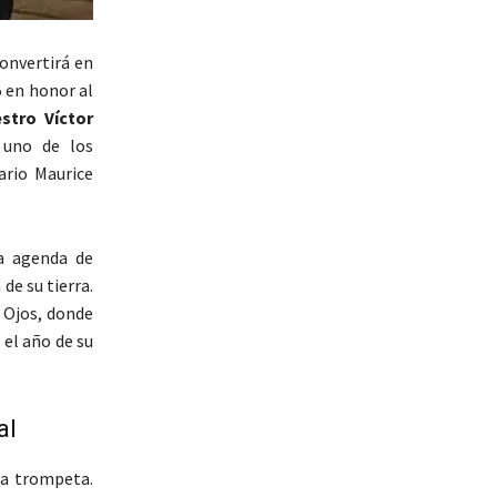
convertirá en
5 en honor al
stro Víctor
 uno de los
ario Maurice
da agenda de
de su tierra.
 Ojos, donde
el año de su
al
la trompeta.