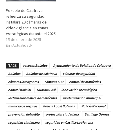
Pozuelo de Calatrava
refuerza su seguridad:
Instalará 20 cámaras de
videovigilancia en zonas
estratégicas durante el 2025
15 de enero de 2025
En «Actualidad»
TAGS
accesos Bolaños
Ayuntamiento de Bolaños de Calatrava
bolaños
bolaños de calatrava
cámaras de seguridad
cámaras inteligentes
cámaras LPR
control de matrículas
control policial
Guardia Civil
innovación tecnológica
lectura automática de matrículas
modernización municipal
municipios seguros
Policía Local Bolaños.
Policía Nacional
prevención del delito
protección ciudadana
Santiago Gómez
seguridad ciudadana
seguridad en Castilla-La Mancha