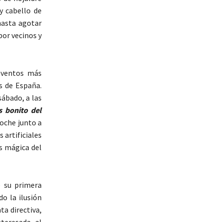
y cabello de
hasta agotar
por vecinos y
eventos más
s de España.
sábado, a las
 bonito del
oche junto a
 artificiales
ás mágica del
e su primera
o la ilusión
ta directiva,
teresada al