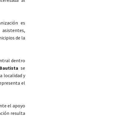
nización es
 asistentes,
icipios de la
entral dentro
Bautista
se
la localidad y
representa el
nte el apoyo
ación resulta