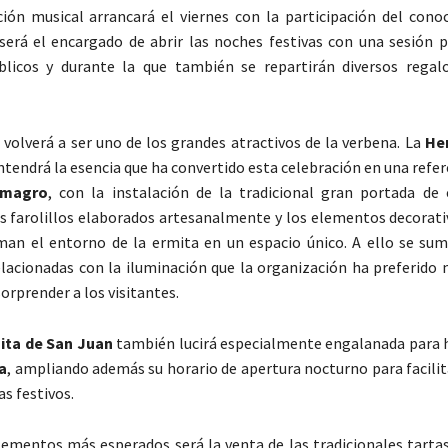
ión musical arrancará el viernes con la participación del cono
 será el encargado de abrir las noches festivas con una sesión 
blicos y durante la que también se repartirán diversos regal
 volverá a ser uno de los grandes atractivos de la verbena. La
He
endrá la esencia que ha convertido esta celebración en una refer
lmagro
, con la instalación de la tradicional gran portada de 
os farolillos elaborados artesanalmente y los elementos decorati
man el entorno de la ermita en un espacio único. A ello se su
lacionadas con la iluminación que la organización ha preferido
orprender a los visitantes.
ita de San Juan
también lucirá especialmente engalanada para 
a
, ampliando además su horario de apertura nocturno para facilita
as festivos.
lementos más esperados será la venta de las tradicionales tartas