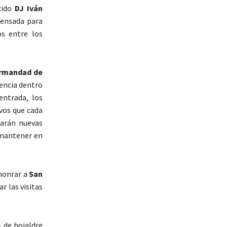
cido
DJ Iván
pensada para
os entre los
rmandad de
encia dentro
entrada, los
vos que cada
marán nuevas
 mantener en
honrar a
San
r las visitas
 de hojaldre