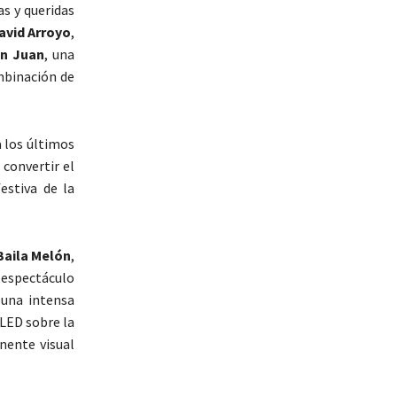
s y queridas
avid Arroyo
,
an Juan
, una
ombinación de
 los últimos
 convertir el
estiva de la
Baila Melón
,
espectáculo
 una intensa
 LED sobre la
nente visual