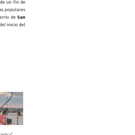
 de un fin de
tas populares
barrio de
San
el inicio del
ántica”