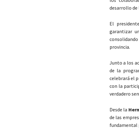
desarrollo de l
El president
garantizar u
consolidando 
provincia.
Junto a los a
de la progra
celebrará el 
con la partic
verdadero sent
Desde la
Herm
de las empres
fundamental pa