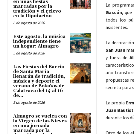
en unas fiestas
La programac
marcadas por la
tradición y el relevo
Gascón
, que
en la Diputación
todos los pú
6 de agosto de 2026
asistentes.
Este agosto, la música
independiente tiene
La decoración
un hogar: Almagro
San Juan
mant
5 de agosto de 2026
y fuera de
A
característic
Las Fiestas del Barrio
de Santa María
año transfor
llenarán de tradición,
propuestas re
música y deporte el
verano de Bolaños de
secreto para s
Calatrava del 14 al 16
de...
La propia
Erm
5 de agosto de 2026
Juan Bautist
Almagro se vuelca con
durante los dí
la Virgen de las Nieves
en una jornada
marcada por la
Otro de los e