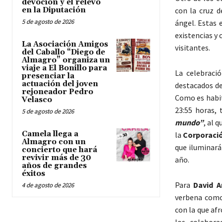
devoción y el relevo
en la Diputación
con la cruz 
5 de agosto de 2026
ángel. Estas 
existencias y
La Asociación Amigos
visitantes.
del Caballo “Diego de
Almagro” organiza un
viaje a El Bonillo para
La celebraci
presenciar la
actuación del joven
destacados de
rejoneador Pedro
Como es habit
Velasco
23:55 horas, 
5 de agosto de 2026
mundo”
, al 
Camela llega a
la
Corporació
Almagro con un
que iluminará
concierto que hará
revivir más de 30
año.
años de grandes
éxitos
Para
David A
4 de agosto de 2026
verbena como 
con la que afr
los colabora