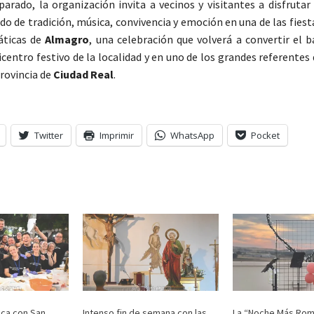
arado, la organización invita a vecinos y visitantes a disfrutar
o de tradición, música, convivencia y emoción en una de las fies
ticas de
Almagro
, una celebración que volverá a convertir el 
icentro festivo de la localidad y en uno de los grandes referentes d
provincia de
Ciudad Real
.
Twitter
Imprimir
WhatsApp
Pocket
lca con San
Intenso fin de semana con las
La “Noche Más Rom