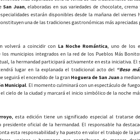
de
San Juan
, elaboradas en sus variedades de chocolate, crema 
especialidades estarán disponibles desde la mañana del viernes 
 constituyen una de las tradiciones gastronómicas más apreciadas 
ón volverá a coincidir con
La Noche Romántica
, uno de los 
 los municipios integrados en la red de los Pueblos Más Bonito
ual, la hermandad participará activamente en esta iniciativa. El 
tendrá lugar en la explanada el tradicional acto del
“Beso más
que seguirá el encendido de la gran
Hoguera de San Juan
a median
n Municipal
. El momento culminará con un espectáculo de fuegos
 el cielo de la ciudad y marcará el inicio simbólico de la noche m
rroyo
, esta edición tiene un significado especial al tratarse d
presidente oficial de la hermandad. El responsable ha destacad
onta esta responsabilidad y ha puesto en valor el trabajo de la jun
dores, vecinos y hermanos que contribuyen de manera desin