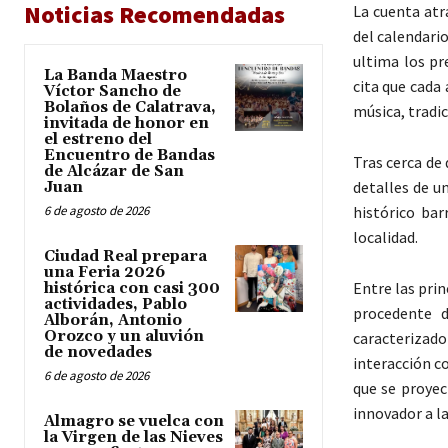
Noticias Recomendadas
La cuenta atr
del calendario
ultima los pr
La Banda Maestro
cita que cada
Víctor Sancho de
Bolaños de Calatrava,
música, tradic
invitada de honor en
el estreno del
Encuentro de Bandas
Tras cerca de
de Alcázar de San
detalles de u
Juan
6 de agosto de 2026
histórico ba
localidad.
Ciudad Real prepara
una Feria 2026
Entre las pri
histórica con casi 300
actividades, Pablo
procedente
Alborán, Antonio
Orozco y un aluvión
caracterizado
de novedades
interacción c
6 de agosto de 2026
que se proyec
innovador a la
Almagro se vuelca con
la Virgen de las Nieves