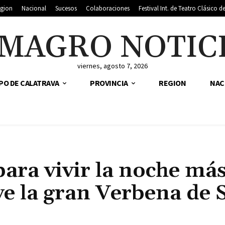
gion
Nacional
Sucesos
Colaboraciones
Festival Int. de Teatro Clásico 
MAGRO NOTIC
viernes, agosto 7, 2026
PO DE CALATRAVA
PROVINCIA
REGION
NAC
ara vivir la noche má
ve la gran Verbena de 