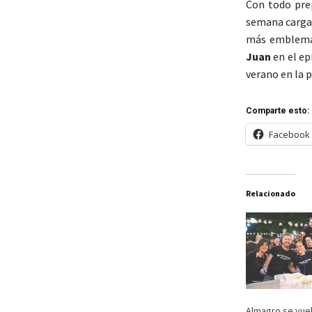
Con todo prep
semana cargad
más emblemá
Juan
en el ep
verano en la 
Comparte esto:
Facebook
Relacionado
Almagro se vue