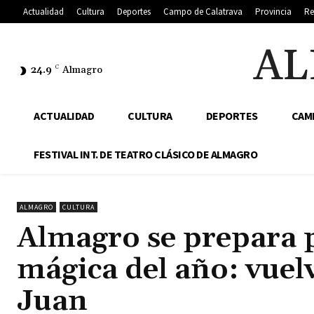
Actualidad
Cultura
Deportes
Campo de Calatrava
Provincia
Re
AL
24.9
C
Almagro
ACTUALIDAD
CULTURA
DEPORTES
CAM
FESTIVAL INT. DE TEATRO CLÁSICO DE ALMAGRO
ALMAGRO
CULTURA
Almagro se prepara p
mágica del año: vuel
Juan