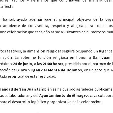
a fiesta.
e ha subrayado además que el principal objetivo de la orga
n ambiente de convivencia, respeto y alegría para todos los
una celebración que cada año atrae a visitantes de numerosos mun
ctos festivos, la dimensión religiosa seguirá ocupando un lugar c
mación. La solemne función religiosa en honor a
San Juan 
próximo
24 de junio
, a las
21:00 horas
, presidida por el párroco de 
ipación del
Coro Virgen del Monte de Bolaños
, en un acto que 
ido espiritual de esta festividad.
andad de San Juan
también se ha querido agradecer públicame
as colaboradoras y del
Ayuntamiento de Almagro
, cuya colabor
ra el desarrollo logístico y organizativo de la celebración.