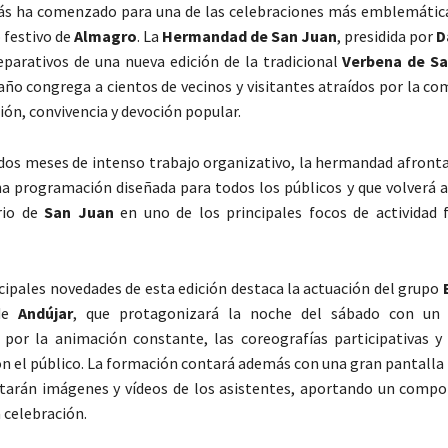
ás ha comenzado para una de las celebraciones más emblemática
 festivo de
Almagro
. La
Hermandad de San Juan
, presidida por
D
eparativos de una nueva edición de la tradicional
Verbena de S
 año congrega a cientos de vecinos y visitantes atraídos por la c
ión, convivencia y devoción popular.
 dos meses de intenso trabajo organizativo, la hermandad afronta
na programación diseñada para todos los públicos y que volverá a
rrio de
San Juan
en uno de los principales focos de actividad f
ncipales novedades de esta edición destaca la actuación del grupo
 de
Andújar
, que protagonizará la noche del sábado con un 
 por la animación constante, las coreografías participativas y
on el público. La formación contará además con una gran pantalla
tarán imágenes y vídeos de los asistentes, aportando un compo
 celebración.