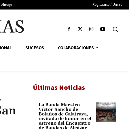
Registrarse / Unirse
de Almagro
IAS
IONAL
SUCESOS
COLABORACIONES
Últimas Noticias
s
La Banda Maestro
San
Víctor Sancho de
Bolaños de Calatrava,
invitada de honor en el
estreno del Encuentro
de Bandas de Alcázar