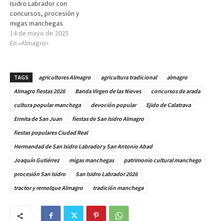
Isidro Labrador con
concursos, procesión y
migas manchegas
14 de mayo de 2025
En «Almagro»
TAGS
agricultores Almagro
agricultura tradicional
almagro
Almagro fiestas 2026
Banda Virgen de las Nieves
concursos de arada
cultura popular manchega
devoción popular
Ejido de Calatrava
Ermita de San Juan
fiestas de San Isidro Almagro
fiestas populares Ciudad Real
Hermandad de San Isidro Labrador y San Antonio Abad
Joaquín Gutiérrez
migas manchegas
patrimonio cultural manchego
procesión San Isidro
San Isidro Labrador 2026
tractor y remolque Almagro
tradición manchega