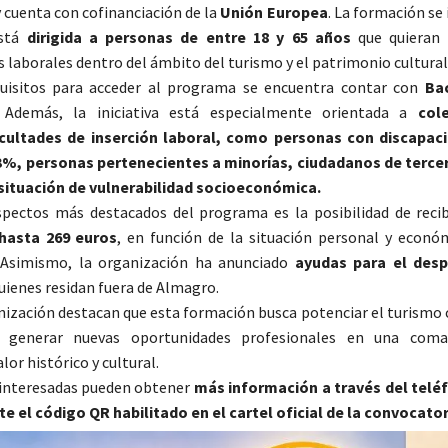
 cuenta con cofinanciación de la
Unión Europea
. La formación se
stá
dirigida a personas de entre 18 y 65 años
que quieran 
 laborales dentro del ámbito del turismo y el patrimonio cultural
quisitos para acceder al programa se encuentra contar con
Bac
 Además, la iniciativa está especialmente orientada a
col
cultades de inserción laboral, como personas con discapaci
33%, personas pertenecientes a minorías, ciudadanos de terce
situación de vulnerabilidad socioeconómica.
spectos más destacados del programa es la posibilidad de reci
hasta 269 euros
, en función de la situación personal y econó
. Asimismo, la organización ha anunciado
ayudas para el des
uienes residan fuera de Almagro.
nización destacan que esta formación busca potenciar el turism
 generar nuevas oportunidades profesionales en una com
or histórico y cultural.
 interesadas pueden obtener
más información a través del telé
e el código QR habilitado en el cartel oficial de la convocator