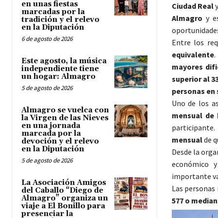
en unas fiestas
Ciudad Real
y
marcadas por la
Almagro
y e
tradición y el relevo
en la Diputación
oportunidades
6 de agosto de 2026
Entre los re
equivalente
.
Este agosto, la música
mayores difi
independiente tiene
un hogar: Almagro
superior al 
5 de agosto de 2026
personas en 
Uno de los a
Almagro se vuelca con
mensual de 
la Virgen de las Nieves
en una jornada
participante
marcada por la
mensual
de q
devoción y el relevo
en la Diputación
Desde la orga
5 de agosto de 2026
económico y
importante val
La Asociación Amigos
Las personas
del Caballo “Diego de
Almagro” organiza un
577 o mediant
viaje a El Bonillo para
presenciar la