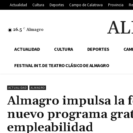
Actualidad
Cultura
Deportes
Campo de Calatrava
Provincia
Re
AL
26.5
C
Almagro
ACTUALIDAD
CULTURA
DEPORTES
CAM
FESTIVAL INT. DE TEATRO CLÁSICO DE ALMAGRO
ACTUALIDAD
ALMAGRO
Almagro impulsa la f
nuevo programa grat
empleabilidad