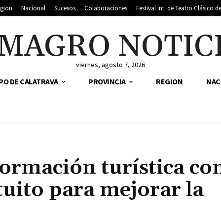
gion
Nacional
Sucesos
Colaboraciones
Festival Int. de Teatro Clásico 
MAGRO NOTIC
viernes, agosto 7, 2026
PO DE CALATRAVA
PROVINCIA
REGION
NAC
ormación turística co
uito para mejorar la