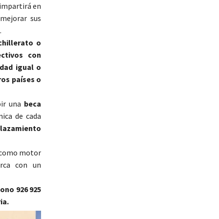
 impartirá en
mejorar sus
.
hillerato o
ectivos con
dad igual o
ros países o
bir una
beca
mica de cada
plazamiento
o como motor
arca con un
fono 926 925
ia.