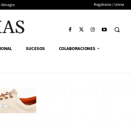
Registrarse / Unirse
de Almagro
IAS
IONAL
SUCESOS
COLABORACIONES