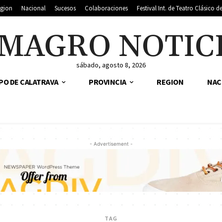
gion
Nacional
Sucesos
Colaboraciones
Festival Int. de Teatro Clásico 
MAGRO NOTIC
sábado, agosto 8, 2026
PO DE CALATRAVA
PROVINCIA
REGION
NAC
- Advertisement -
TAG