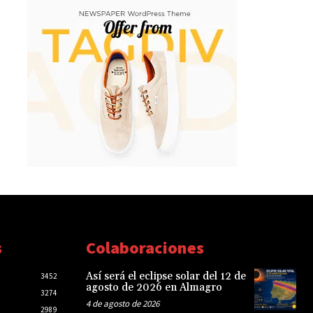
s
Colaboraciones
Así será el eclipse solar del 12 de
3452
agosto de 2026 en Almagro
3274
4 de agosto de 2026
2989