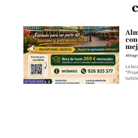
Alm
con
mej
Almagr
La loc
“Proye
turísti
ACTUALIDAD