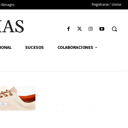
Registrarse / Unirse
de Almagro
IAS
IONAL
SUCESOS
COLABORACIONES