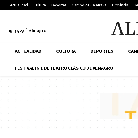
Actualidad
Cultura
Deportes
Campo de Calatrava
Provincia
Re
AL
34.9
C
Almagro
ACTUALIDAD
CULTURA
DEPORTES
CAM
FESTIVAL INT. DE TEATRO CLÁSICO DE ALMAGRO