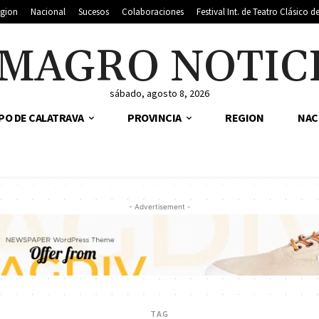
gion
Nacional
Sucesos
Colaboraciones
Festival Int. de Teatro Clásico 
MAGRO NOTIC
sábado, agosto 8, 2026
PO DE CALATRAVA
PROVINCIA
REGION
NAC
- Advertisement -
TAG