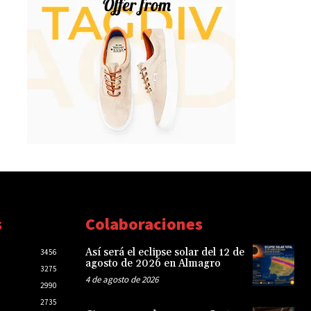
s
Colaboraciones
Así será el eclipse solar del 12 de
3456
agosto de 2026 en Almagro
3275
4 de agosto de 2026
2990
2735