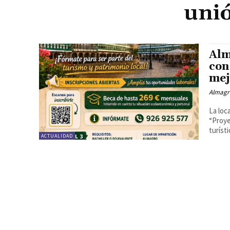
unió
Alm
con
mej
Almagr
La loc
“Proye
turísti
ACTUALIDAD