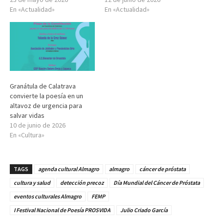
En «Actualidad»
En «Actualidad»
Granátula de Calatrava
convierte la poesía en un
altavoz de urgencia para
salvar vidas
10 de junio de 2026
En «Cultura»
TAGS
agenda cultural Almagro
almagro
cáncer de próstata
cultura y salud
detección precoz
Día Mundial del Cáncer de Próstata
eventos culturales Almagro
FEMP
I Festival Nacional de Poesía PROSVIDA
Julio Criado García