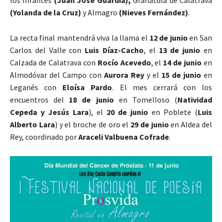
los Infantes
(Juan José Guardia),
Granátula de Calatrava
(Yolanda de la Cruz)
y Almagro
(Nieves Fernández)
.
La recta final mantendrá viva la llama el
12 de junio
en San
Carlos del Valle con
Luis Díaz-Cacho
, el
13 de junio
en
Calzada de Calatrava con
Rocío Acevedo
, el
14 de junio
en
Almodóvar del Campo con
Aurora Rey
y el
15 de junio
en
Leganés con
Eloísa Pardo
. El mes cerrará con los
encuentros del
18 de junio
en Tomelloso (
Natividad
Cepeda y Jesús Lara
), el
20 de junio
en Poblete (
Luis
Alberto Lara
) y el broche de oro el
29 de junio
en Aldea del
Rey, coordinado por
Araceli Valbuena Cofrade
.