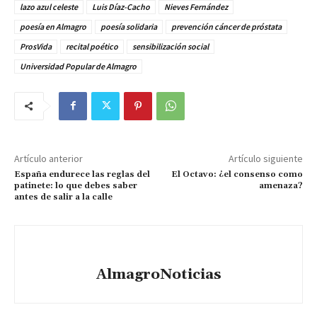
lazo azul celeste
Luis Díaz-Cacho
Nieves Fernández
poesía en Almagro
poesía solidaria
prevención cáncer de próstata
ProsVida
recital poético
sensibilización social
Universidad Popular de Almagro
Artículo anterior
Artículo siguiente
España endurece las reglas del
El Octavo: ¿el consenso como
patinete: lo que debes saber
amenaza?
antes de salir a la calle
AlmagroNoticias