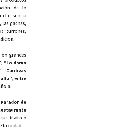
ación de la
ra la esencia
, las gachas,
os turrones,
dición.
s en grandes
”
,
“La dama
”
,
“Cautivas
gaño”
, entre
añola.
,
Parador de
Restaurante
que invita a
 la ciudad.