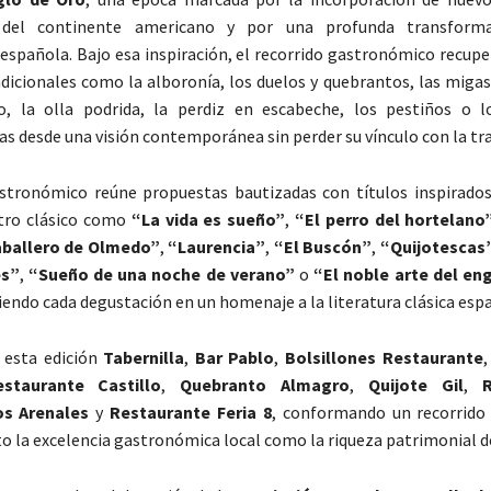
 del continente americano y por una profunda transform
española. Bajo esa inspiración, el recorrido gastronómico recupe
adicionales como la alboronía, los duelos y quebrantos, las migas
o, la olla podrida, la perdiz en escabeche, los pestiños o l
as desde una visión contemporánea sin perder su vínculo con la tra
astronómico reúne propuestas bautizadas con títulos inspirado
atro clásico como
“La vida es sueño”
,
“El perro del hortelano
aballero de Olmedo”
,
“Laurencia”
,
“El Buscón”
,
“Quijotescas
es”
,
“Sueño de una noche de verano”
o
“El noble arte del en
tiendo cada degustación en un homenaje a la literatura clásica esp
 esta edición
Tabernilla
,
Bar Pablo
,
Bolsillones Restaurante
estaurante Castillo
,
Quebranto Almagro
,
Quijote Gil
,
os Arenales
y
Restaurante Feria 8
, conformando un recorrido 
to la excelencia gastronómica local como la riqueza patrimonial de