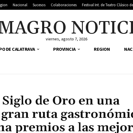
gion
Nacional
Sucesos
Colaboraciones
Festival Int. de Teatro Clásico 
MAGRO NOTIC
viernes, agosto 7, 2026
PO DE CALATRAVA
PROVINCIA
REGION
NAC
 Siglo de Oro en una
a gran ruta gastronómi
na premios a las mejo