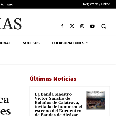
Registrarse / Unirse
de Almagro
IAS
IONAL
SUCESOS
COLABORACIONES
Últimas Noticias
La Banda Maestro
ca
Víctor Sancho de
Bolaños de Calatrava,
invitada de honor en el
res
estreno del Encuentro
de Bandas de Alcázar