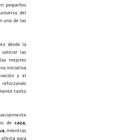
 en pequeños
universo del
n una de las
vez desde la
valorar las
las mejores
a iniciativa
vación y el
, reforzando
emente tanto
pecialmente
tos de
caza
,
va
, mientras
a oferta para