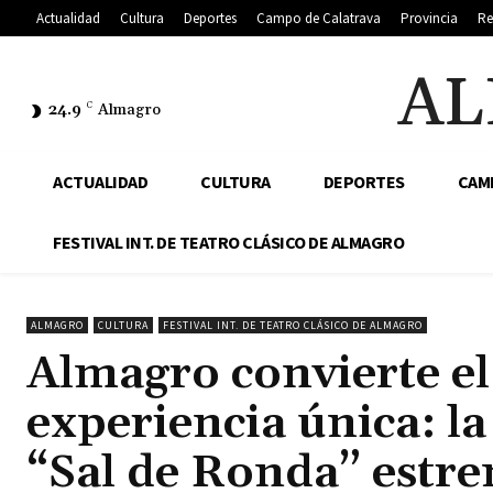
Actualidad
Cultura
Deportes
Campo de Calatrava
Provincia
Re
AL
24.9
C
Almagro
ACTUALIDAD
CULTURA
DEPORTES
CAM
FESTIVAL INT. DE TEATRO CLÁSICO DE ALMAGRO
ALMAGRO
CULTURA
FESTIVAL INT. DE TEATRO CLÁSICO DE ALMAGRO
Almagro convierte el
experiencia única: l
“Sal de Ronda” estre