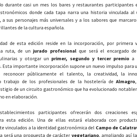
o durante casi un mes los bares y restaurantes participantes
astronómicos donde cada tapa narra una historia vinculada al 
, a sus personajes más universales y a los sabores que marcaro
llantes de la cultura española.
dad de esta edición reside en la incorporación, por primera 
la ruta, de un
jurado profesional
que será el encargado de 
ulinarias y otorgar un
primer, segundo y tercer premio
a 
. Esta importante incorporación supone un nuevo impulso para un
 reconocer públicamente el talento, la creatividad, la inno
io trabajo de los profesionales de la hostelería de
Almagro
stigio de un circuito gastronómico que ha evolucionado notabl
mo en elaboración.
tablecimientos participantes ofrecerán dos creaciones es
ra esta edición. Una de ellas estará elaborada con produc
 vinculados a la identidad gastronómica del
Campo de Calatra
a será una propuesta de carácter
vegetariano
, ampliando así l