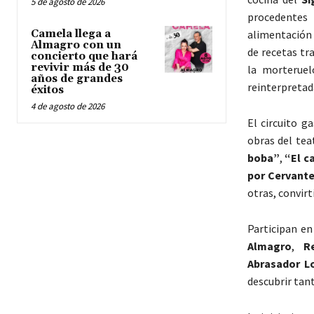
5 de agosto de 2026
procedentes
Camela llega a
alimentación 
Almagro con un
de recetas tr
concierto que hará
revivir más de 30
la morteruel
años de grandes
reinterpretad
éxitos
4 de agosto de 2026
El circuito g
obras del te
boba”
,
“El c
por Cervant
otras, convir
Participan en
Almagro
,
R
Abrasador L
descubrir tan