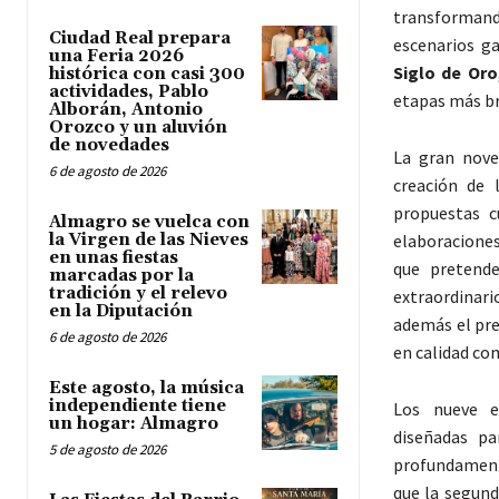
transformand
Ciudad Real prepara
escenarios g
una Feria 2026
Siglo de Oro
histórica con casi 300
actividades, Pablo
etapas más bri
Alborán, Antonio
Orozco y un aluvión
de novedades
La gran nove
6 de agosto de 2026
creación de 
propuestas c
Almagro se vuelca con
la Virgen de las Nieves
elaboraciones
en unas fiestas
que pretende
marcadas por la
tradición y el relevo
extraordinar
en la Diputación
además el pre
6 de agosto de 2026
en calidad co
Este agosto, la música
independiente tiene
Los nueve es
un hogar: Almagro
diseñadas pa
5 de agosto de 2026
profundamente
que la segund