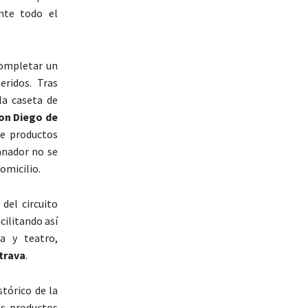
nte todo el
completar un
eridos. Tras
la caseta de
on Diego de
de productos
anador no se
omicilio.
del circuito
ilitando así
a y teatro,
trava
.
tórico de la
os productos