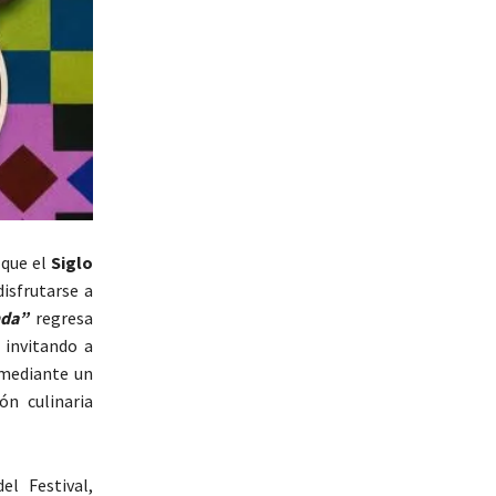
 que el
Siglo
isfrutarse a
nda”
regresa
 invitando a
ediante un
ón culinaria
l Festival,