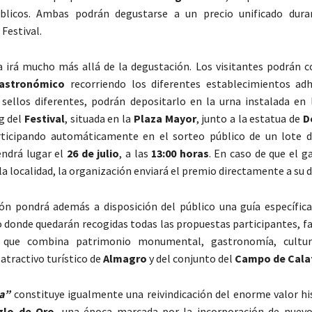
blicos. Ambas podrán degustarse a un precio unificado dura
 Festival.
a irá mucho más allá de la degustación. Los visitantes podrán 
astronómico
recorriendo los diferentes establecimientos adh
 sellos diferentes, podrán depositarlo en la urna instalada en 
g del
Festival
, situada en la
Plaza Mayor
, junto a la estatua de
D
rticipando automáticamente en el sorteo público de un lote 
endrá lugar el
26 de julio
, a las
13:00 horas
. En caso de que el g
a localidad, la organización enviará el premio directamente a su d
ón pondrá además a disposición del público una guía específica 
donde quedarán recogidas todas las propuestas participantes, fac
o que combina patrimonio monumental, gastronomía, cultur
atractivo turístico de
Almagro
y del conjunto del
Campo de Cala
a”
constituye igualmente una reivindicación del enorme valor his
glo de Oro
, una época marcada por la incorporación de nuev