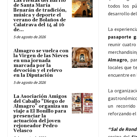
Las Fiestas del Barrio
de Santa María
todos los pú
llenarán de tradición,
desarrollo del
música y deporte el
verano de Bolaños de
Calatrava del 14 al 16
La experienci
de...
pasaporte g
5 de agosto de 2026
reunir cuatro
Almagro se vuelca con
merchandisin
la Virgen de las Nieves
Almagro
, pa
en una jornada
marcada por la
locales que t
devoción y el relevo
encuentre en l
en la Diputación
5 de agosto de 2026
La organizaci
La Asociación Amigos
gastronómico 
del Caballo “Diego de
un recorrid
Almagro” organiza un
viaje a El Bonillo para
reforzando el 
presenciar la
actuación del joven
rejoneador Pedro
“Sal de Rond
Velasco
cocina del
Si