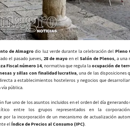
nto de Almagro
dio luz verde durante la celebración del
Pleno 
rado el pasado jueves,
28 de mayo
en el
Salón de Plenos
, a una
za Fiscal número 14
, normativa que regula la
ocupación de terr
esas y sillas con finalidad lucrativa
, una de las disposiciones 
recta a establecimientos hosteleros y negocios que desarrollan
 vía pública.
ón fue uno de los asuntos incluidos en el orden del día generand
tico entre los grupos representados en la corporación
e por la incorporación de un mecanismo de actualización autom
nte el
Índice de Precios al Consumo (IPC)
.