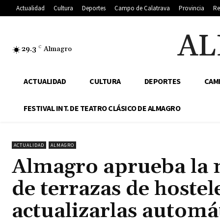
Actualidad
Cultura
Deportes
Campo de Calatrava
Provincia
Re
AL
29.3
C
Almagro
ACTUALIDAD
CULTURA
DEPORTES
CAM
FESTIVAL INT. DE TEATRO CLÁSICO DE ALMAGRO
ACTUALIDAD
ALMAGRO
Almagro aprueba la m
de terrazas de hostel
actualizarlas automá