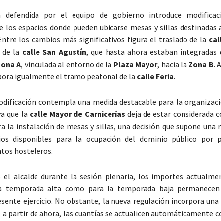
 defendida por el equipo de gobierno introduce modificac
de los espacios donde pueden ubicarse mesas y sillas destinadas 
ntre los cambios más significativos figura el traslado de la
cal
 de la
calle San Agustín
, que hasta ahora estaban integradas 
Zona A
, vinculada al entorno de la
Plaza Mayor
, hacia la
Zona B
. 
pora igualmente el tramo peatonal de la
calle Feria
.
dificación contempla una medida destacable para la organizaci
ya que la
calle Mayor de Carnicerías
deja de estar considerada 
ra la instalación de mesas y sillas, una decisión que supone una
ios disponibles para la ocupación del dominio público por p
tos hosteleros.
 el alcalde durante la sesión plenaria, los importes actualme
a temporada alta como para la temporada baja permanecen 
esente ejercicio. No obstante, la nueva regulación incorpora una
, a partir de ahora, las cuantías se actualicen automáticamente 