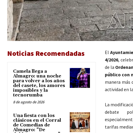
Noticias Recomendadas
El
Ayuntamie
4/2026
, celeb
de la
Ordenan
Camela llega a
público con m
Almagro: una noche
para volver a los años
manera más di
del casete, los amores
actividad en la
imposibles y la
tecnorumba
8 de agosto de 2026
La modificaci
debate polí
Una fiesta con los
especialment
clásicos en el Corral
de Comedias de
tarifas media
Almagro: “De