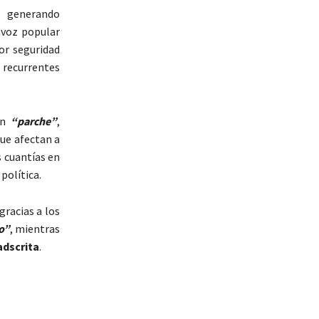
n generando
avoz popular
or seguridad
s recurrentes
 un
“parche”
,
ue afectan a
 cuantías en
política.
gracias a los
o”
, mientras
adscrita
.