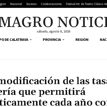
gion
Nacional
Sucesos
Colaboraciones
Festival Int. de Teatro Clásico 
MAGRO NOTIC
sábado, agosto 8, 2026
PO DE CALATRAVA
PROVINCIA
REGION
NAC
odificación de las tas
ería que permitirá
ticamente cada año co