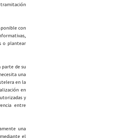
 tramitación
sponible con
informativas,
es o plantear
 parte de su
 necesita una
stelera en la
alización en
autorizadas y
encia entre
camente una
 mediante el