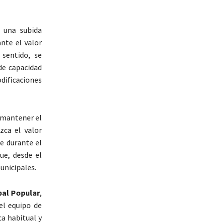
 una subida
nte el valor
 sentido, se
de capacidad
dificaciones
á mantener el
zca el valor
ue durante el
ue, desde el
unicipales.
pal Popular
,
el equipo de
ca habitual y