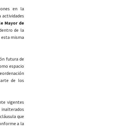
iones en la
a actividades
le Mayor de
dentro de la
A esta misma
ón futura de
como espacio
 reordenación
arte de los
nte vigentes
inalterados
 cláusula que
conforme a la