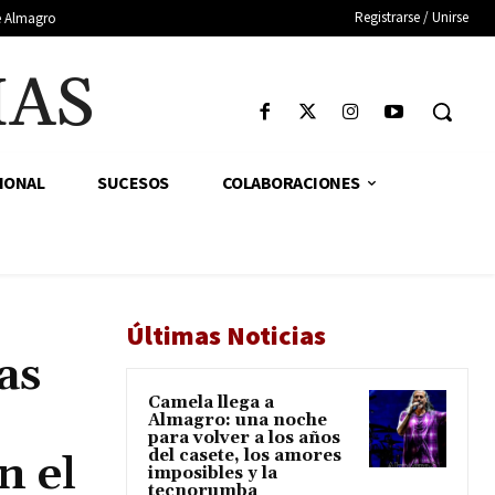
Registrarse / Unirse
de Almagro
IAS
IONAL
SUCESOS
COLABORACIONES
Últimas Noticias
as
Camela llega a
Almagro: una noche
para volver a los años
del casete, los amores
n el
imposibles y la
tecnorumba