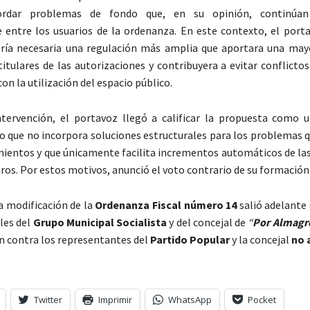
ordar problemas de fondo que, en su opinión, continúa
 entre los usuarios de la ordenanza. En este contexto, el port
ería necesaria una regulación más amplia que aportara una may
 titulares de las autorizaciones y contribuyera a evitar conflicto
on la utilización del espacio público.
ntervención, el portavoz llegó a calificar la propuesta como
que no incorpora soluciones estructurales para los problemas q
mientos y que únicamente facilita incrementos automáticos de las
uros. Por estos motivos, anunció el voto contrario de su formación 
a modificación de la
Ordenanza Fiscal número 14
salió adelante 
les del
Grupo Municipal Socialista
y del concejal de
“
Por Almagr
n contra los representantes del
Partido Popular
y la concejal
no 
Twitter
Imprimir
WhatsApp
Pocket