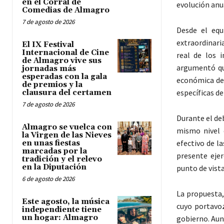
en el Corral de
evolución anu
Comedias de Almagro
7 de agosto de 2026
Desde el equ
extraordinari
El IX Festival
Internacional de Cine
real de los i
de Almagro vive sus
argumentó que
jornadas más
esperadas con la gala
económica de 
de premios y la
específicas de
clausura del certamen
7 de agosto de 2026
Durante el de
Almagro se vuelca con
mismo nivel d
la Virgen de las Nieves
efectivo de l
en unas fiestas
marcadas por la
presente ejer
tradición y el relevo
en la Diputación
punto de vist
6 de agosto de 2026
La propuesta,
Este agosto, la música
cuyo portavo
independiente tiene
un hogar: Almagro
gobierno. Aun