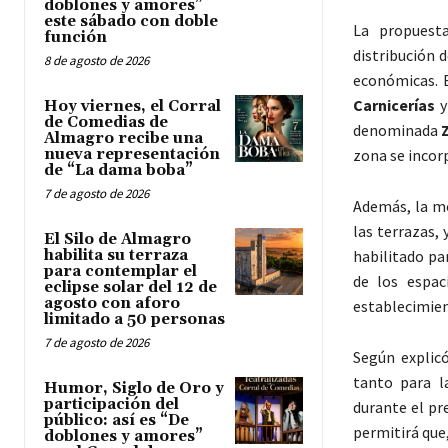
doblones y amores”
este sábado con doble
La propuesta
función
distribución 
8 de agosto de 2026
económicas. E
Carnicerías
y
Hoy viernes, el Corral
de Comedias de
denominada
Almagro recibe una
nueva representación
zona se incor
de “La dama boba”
7 de agosto de 2026
Además, la mo
las terrazas, 
El Silo de Almagro
habilita su terraza
habilitado pa
para contemplar el
de los espac
eclipse solar del 12 de
agosto con aforo
establecimien
limitado a 50 personas
7 de agosto de 2026
Según explicó
tanto para l
Humor, Siglo de Oro y
participación del
durante el pr
público: así es “De
permitirá que
doblones y amores”