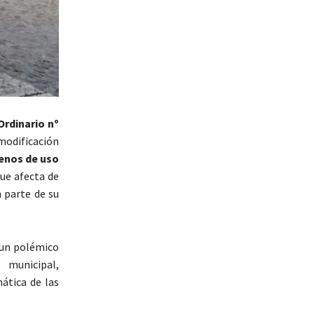
Ordinario nº
 modificación
enos de uso
que afecta de
 parte de su
o un polémico
 municipal,
ática de las