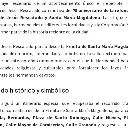
ayer escenario de un acontecimiento único e irrepetible: l
a de Jesús Rescatado con motivo del
75 aniversario de la refun
e Jesús Rescatado y Santa María Magdalena
. La cita, qu
rsonas, hermandades de diferentes localidades y a la Corporación 
rmar parte de la historia reciente de la ciudad.
Jesús Rescatado partió desde la E
rmita de Santa María Magd
gada de emoción, solemnidad y simbolismo. La salida extraordinar
de un intenso año conmemorativo en el que la Hermandad ha d
ividades religiosas y culturales para fortalecer los lazos f
entre los hermanos y devotos.
ido histórico y simbólico
siguió un itinerario especial que recuperaba el recorrido tra
to, con salida desde la Ermita de Santa María Magdalena, para c
da, Bernardas, Plaza de Santo Domingo, Calle Nieves, P
, Calle Mayor de Carnicerías, Calle Granada
y regreso a la 