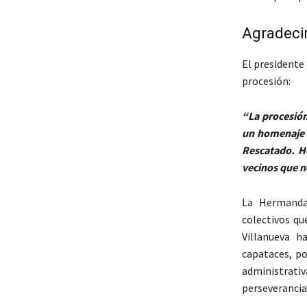
Agradecim
El presidente
procesión:
“
La procesión
un homenaje a
Rescatado. H
vecinos que n
La Hermanda
colectivos qu
Villanueva h
capataces, po
administrativ
perseverancia