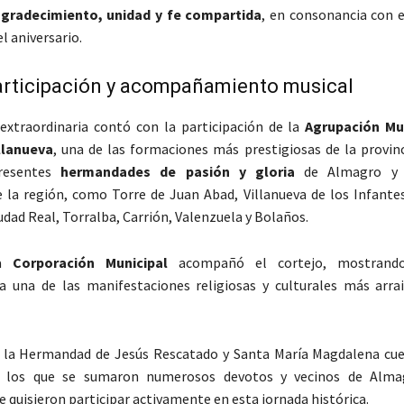
gradecimiento, unidad y fe compartida
, en consonancia con e
l aniversario.
articipación y acompañamiento musical
extraordinaria contó con la participación de la
Agrupación Mu
llanueva
, una de las formaciones más prestigiosas de la provin
presentes
hermandades de pasión y gloria
de Almagro y d
e la región, como Torre de Juan Abad, Villanueva de los Infantes
udad Real, Torralba, Carrión, Valenzuela y Bolaños.
la
Corporación Municipal
acompañó el cortejo, mostrand
 a una de las manifestaciones religiosas y culturales más arra
 la Hermandad de Jesús Rescatado y Santa María Magdalena cu
a los que se sumaron numerosos devotos y vecinos de Alma
e quisieron participar activamente en esta jornada histórica.