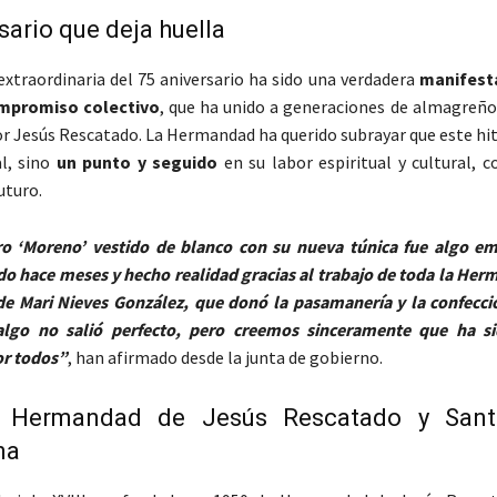
sario que deja huella
extraordinaria del 75 aniversario ha sido una verdadera
manifesta
ompromiso colectivo
, que ha unido a generaciones de almagreño
or Jesús Rescatado. La Hermandad ha querido subrayar que este hi
l, sino
un punto y seguido
en su labor espiritual y cultural, 
uturo.
ro ‘Moreno’ vestido de blanco con su nueva túnica fue algo e
do hace meses y hecho realidad gracias al trabajo de toda la Her
de Mari Nieves González, que donó la pasamanería y la confecc
 algo no salió perfecto, pero creemos sinceramente que ha s
or todos”
, han afirmado desde la junta de gobierno.
a Hermandad de Jesús Rescatado y Sant
na