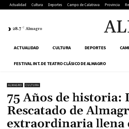
Actualidad
Cultura
Deportes
Campo de Calatrava
Provincia
Re
AL
28.7
C
Almagro
ACTUALIDAD
CULTURA
DEPORTES
CAM
FESTIVAL INT. DE TEATRO CLÁSICO DE ALMAGRO
ALMAGRO
CULTURA
75 Años de historia
Rescatado de Almagro
extraordinaria llena