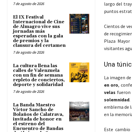
largo del tr
7 de agosto de 2026
puntos estrat
El IX Festival
Internacional de Cine
Cientos de ve
de Almagro vive sus
jornadas más
de recogimien
esperadas con la gala
de premios y la
Plaza Mayor 
clausura del certamen
visitantes ag
7 de agosto de 2026
Una túnic
La cultura llena las
calles de Valenzuela
con un fin de semana
La imagen de 
repleto de conciertos,
deporte y solidaridad
en oro
, conf
7 de agosto de 2026
velas
fueron 
solemnidad
.
La Banda Maestro
emblema de l
Víctor Sancho de
en la memoria
Bolaños de Calatrava,
invitada de honor en
el estreno del
Encuentro de Bandas
Este cambio 