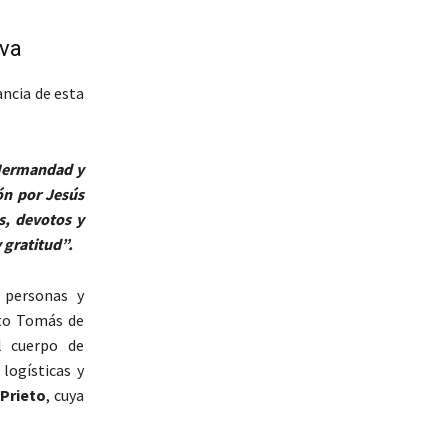
iva
ancia de esta
 Hermandad y
ón por Jesús
, devotos y
 gratitud”.
 personas y
nto Tomás de
l cuerpo de
logísticas y
 Prieto
, cuya