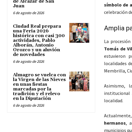
de Alcázar de San
símbolo de a
Juan
celebración de
6 de agosto de 2026
Ciudad Real prepara
Amplia p
una Feria 2026
histórica con casi 300
actividades, Pablo
La procesión 
Alborán, Antonio
Tomás de Vi
Orozco y un aluvión
de novedades
estuvieron 
6 de agosto de 2026
localidades d
Membrilla, Ci
Almagro se vuelca con
la Virgen de las Nieves
en unas fiestas
Asimismo, 
marcadas por la
institucional
tradición y el relevo
en la Diputación
localidad.
6 de agosto de 2026
Actualmente,
hermanos
, 
municipios qu