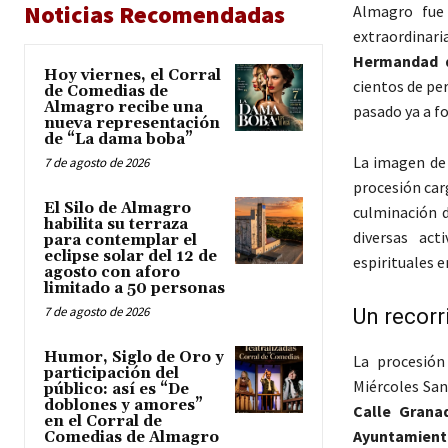
Noticias Recomendadas
Almagro fue 
extraordinari
Hermandad d
Hoy viernes, el Corral
cientos de pe
de Comedias de
Almagro recibe una
pasado ya a fo
nueva representación
de “La dama boba”
La imagen de 
7 de agosto de 2026
procesión car
El Silo de Almagro
culminación 
habilita su terraza
diversas act
para contemplar el
eclipse solar del 12 de
espirituales 
agosto con aforo
limitado a 50 personas
7 de agosto de 2026
Un recorr
Humor, Siglo de Oro y
La procesión 
participación del
Miércoles San
público: así es “De
doblones y amores”
Calle Grana
en el Corral de
Ayuntamiento
Comedias de Almagro