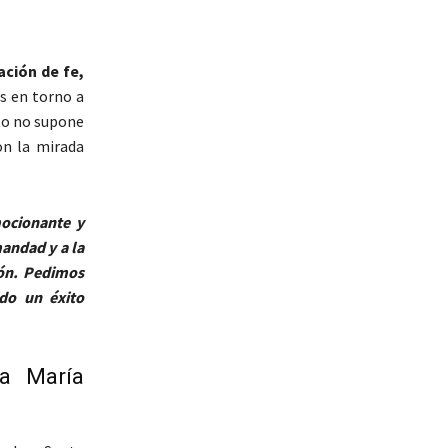
ción de fe,
s en torno a
to no supone
con la mirada
mocionante y
mandad y a la
ión. Pedimos
ido un éxito
a María