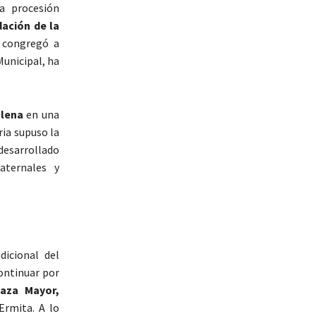
a procesión
dación de la
e congregó a
Municipal, ha
alena
en una
ia supuso la
esarrollado
raternales y
dicional del
ontinuar por
laza Mayor,
Ermita. A lo