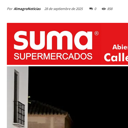
Por
AlmagroNoticias
28 de septiembre de 2025
0
858