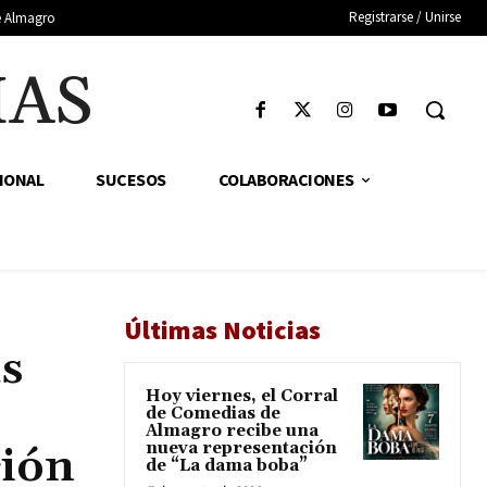
Registrarse / Unirse
de Almagro
IAS
IONAL
SUCESOS
COLABORACIONES
Últimas Noticias
s
Hoy viernes, el Corral
de Comedias de
Almagro recibe una
nueva representación
ción
de “La dama boba”