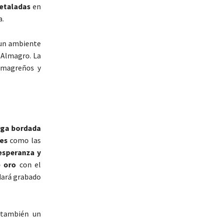
etaladas
en
a.
 un ambiente
 Almagro. La
lmagreños y
rga bordada
es
como las
esperanza y
e oro
con el
dará grabado
 también un