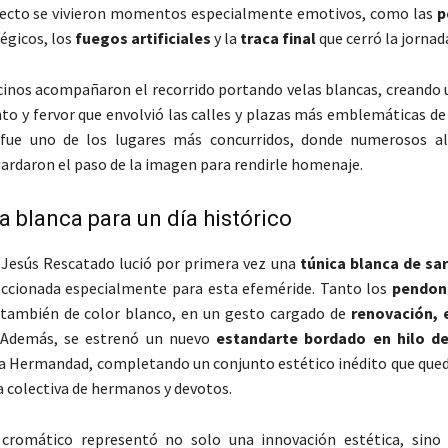
ayecto se vivieron momentos especialmente emotivos, como las
p
égicos, los
fuegos artificiales
y la
traca final
que cerró la jornad
cinos acompañaron el recorrido portando velas blancas, creando
to y fervor que envolvió las calles y plazas más emblemáticas de
fue uno de los lugares más concurridos, donde numerosos a
uardaron el paso de la imagen para rendirle homenaje.
a blanca para un día histórico
Jesús Rescatado lució por primera vez una
túnica blanca de sa
eccionada especialmente para esta efeméride. Tanto los
pendon
también de color blanco, en un gesto cargado de
renovación, 
 Además, se estrenó un nuevo
estandarte bordado en hilo d
a Hermandad, completando un conjunto estético inédito que que
 colectiva de hermanos y devotos.
cromático representó no solo una innovación estética, sino