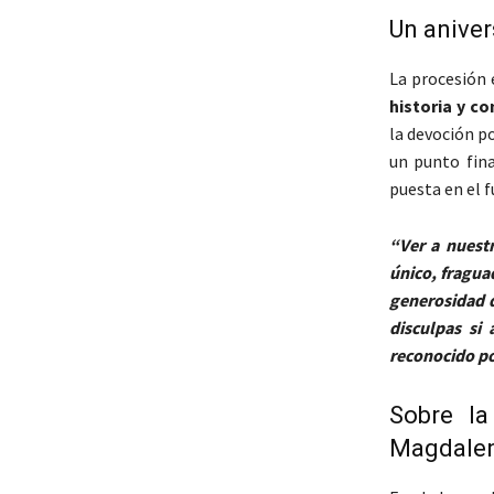
Un aniver
La procesión 
historia y c
la devoción p
un punto fina
puesta en el f
“Ver a nuest
único, fragua
generosidad 
disculpas si
reconocido p
Sobre l
Magdale