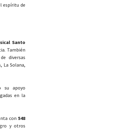
l espíritu de
sical Santo
cia. También
e diversas
, La Solana,
o su apoyo
igadas en la
enta con
548
gro y otros