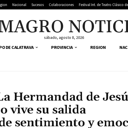
gion
Nacional
Sucesos
Colaboraciones
Festival Int. de Teatro Clásico 
MAGRO NOTIC
sábado, agosto 8, 2026
PO DE CALATRAVA
PROVINCIA
REGION
NAC
: La Hermandad de Jesú
 vive su salida
 de sentimiento y emo