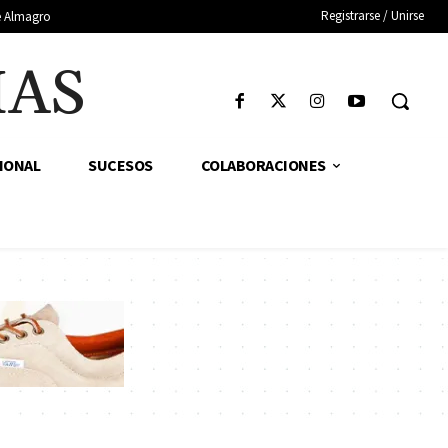
Registrarse / Unirse
de Almagro
IAS
IONAL
SUCESOS
COLABORACIONES