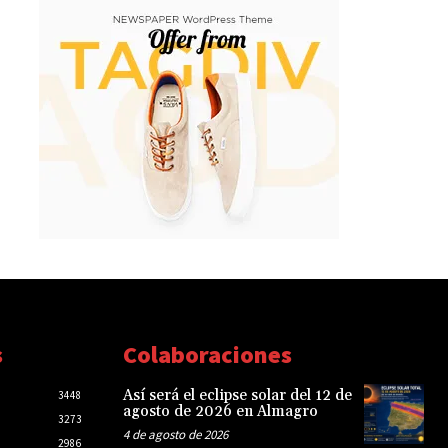
s
Colaboraciones
Así será el eclipse solar del 12 de
3448
agosto de 2026 en Almagro
3273
4 de agosto de 2026
2986