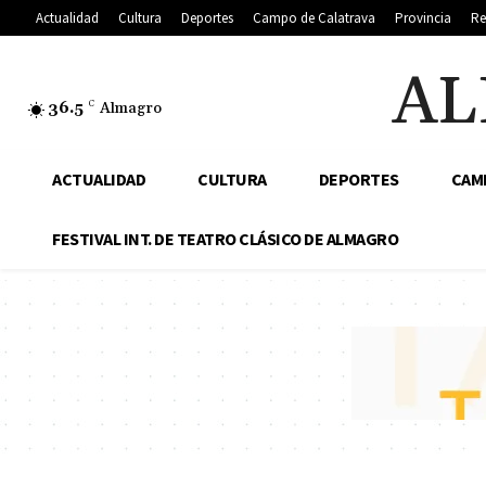
Actualidad
Cultura
Deportes
Campo de Calatrava
Provincia
Re
AL
36.5
C
Almagro
ACTUALIDAD
CULTURA
DEPORTES
CAM
FESTIVAL INT. DE TEATRO CLÁSICO DE ALMAGRO