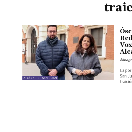
trai
Ósc
Red
Vox
Alc
Almagr
La por
San Ju
ALCÁZAR DE SAN JUAN
traició