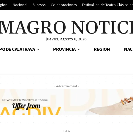
gion
Nacional
Sucesos
Colaboraciones
Festival Int. de Teatro Clásico 
MAGRO NOTIC
jueves, agosto 6, 2026
PO DE CALATRAVA
PROVINCIA
REGION
NAC
- Advertisement -
TAG