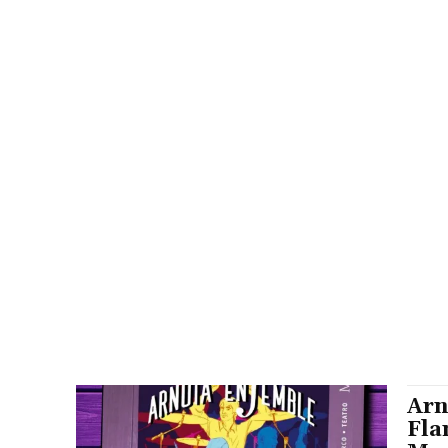
Arn
Fla