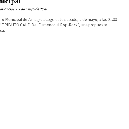
icipal
oNoticias
-
2 de mayo de 2026
tro Municipal de Almagro acoge este sábado, 2 de mayo, a las 21:00
 “TRIBUTO CALÉ. Del Flamenco al Pop-Rock”, una propuesta
ca...