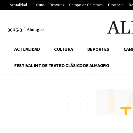
Actualidad
Cultura
Deportes
Campo de Calatrava
Provincia
Re
AL
25.3
C
Almagro
ACTUALIDAD
CULTURA
DEPORTES
CAM
FESTIVAL INT. DE TEATRO CLÁSICO DE ALMAGRO