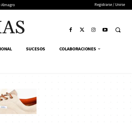
Registrarse / Unirse
de Almagro
IAS
IONAL
SUCESOS
COLABORACIONES