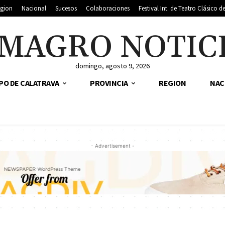
gion
Nacional
Sucesos
Colaboraciones
Festival Int. de Teatro Clásico 
MAGRO NOTIC
domingo, agosto 9, 2026
PO DE CALATRAVA
PROVINCIA
REGION
NAC
- Advertisement -