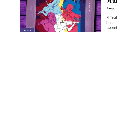
Mun
Almagr
El Tea
horas:
escéni
ALMAGRO