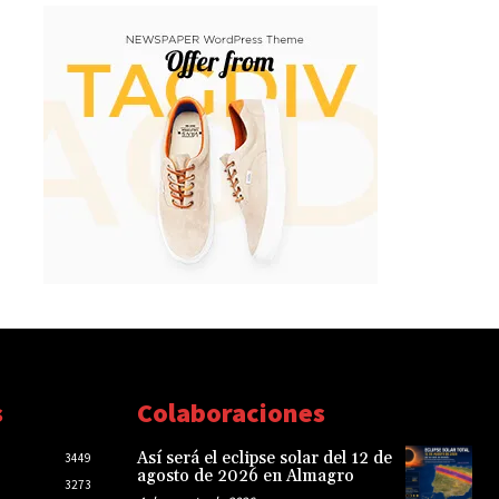
s
Colaboraciones
Así será el eclipse solar del 12 de
3449
agosto de 2026 en Almagro
3273