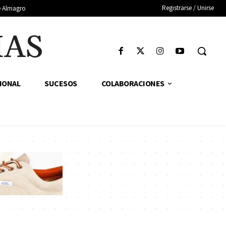
Registrarse / Unirse
de Almagro
IAS
IONAL
SUCESOS
COLABORACIONES