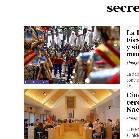
secr
La 
Fie
y s
mun
Almagr
La dec
convie
ALDEA DEL REY
de...
Ciu
cer
Nac
Almagr
El Ple
el ini