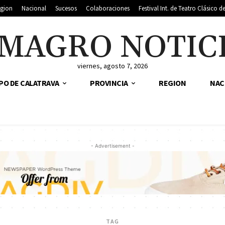
gion
Nacional
Sucesos
Colaboraciones
Festival Int. de Teatro Clásico 
MAGRO NOTIC
viernes, agosto 7, 2026
PO DE CALATRAVA
PROVINCIA
REGION
NAC
- Advertisement -
TAG