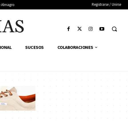
Registrarse / Unirse
de Almagro
IAS
IONAL
SUCESOS
COLABORACIONES