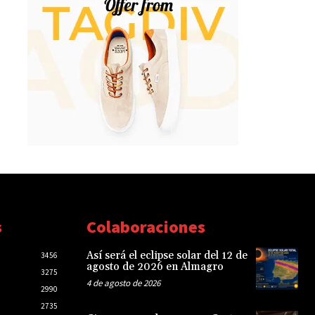
s
Colaboraciones
Así será el eclipse solar del 12 de
3456
agosto de 2026 en Almagro
3275
4 de agosto de 2026
2990
2735