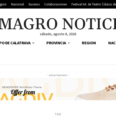
gion
Nacional
Sucesos
Colaboraciones
Festival Int. de Teatro Clásico 
MAGRO NOTIC
sábado, agosto 8, 2026
PO DE CALATRAVA
PROVINCIA
REGION
NAC
- Advertisement -
TAG