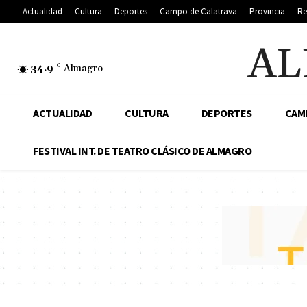
Actualidad
Cultura
Deportes
Campo de Calatrava
Provincia
Re
AL
34.9
C
Almagro
ACTUALIDAD
CULTURA
DEPORTES
CAM
FESTIVAL INT. DE TEATRO CLÁSICO DE ALMAGRO