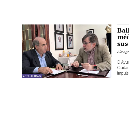
Bal
méd
sus
Almagr
El Ayu
Ciudad
impulsa
ACTUALIDAD