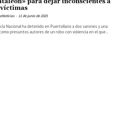
taleón» para dejar inconscientes a
 víctimas
oNoticias
-
11 de junio de 2025
icía Nacional ha detenido en Puertollano a dos varones y una
como presuntos autores de un robo con violencia en el que...