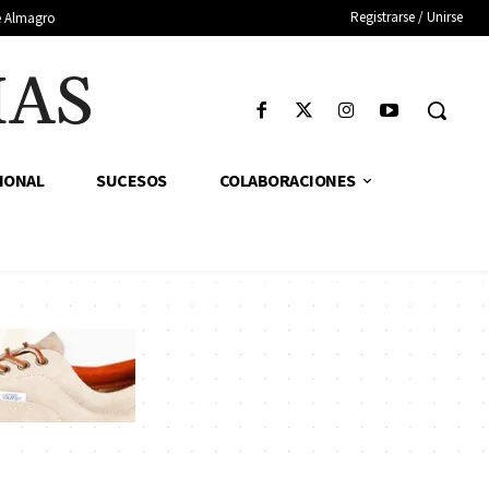
Registrarse / Unirse
de Almagro
IAS
IONAL
SUCESOS
COLABORACIONES