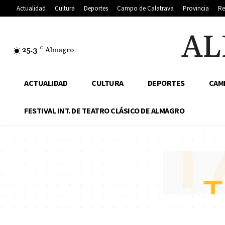
Actualidad
Cultura
Deportes
Campo de Calatrava
Provincia
Re
AL
25.3
C
Almagro
ACTUALIDAD
CULTURA
DEPORTES
CAM
FESTIVAL INT. DE TEATRO CLÁSICO DE ALMAGRO