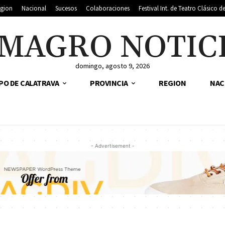
gion
Nacional
Sucesos
Colaboraciones
Festival Int. de Teatro Clásico 
MAGRO NOTIC
domingo, agosto 9, 2026
PO DE CALATRAVA
PROVINCIA
REGION
NAC
- Advertisement -