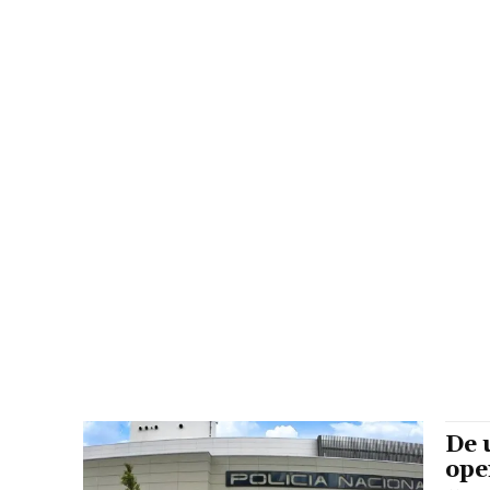
De 
ope