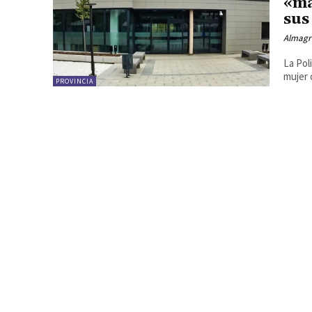
«ma
sus
Almagr
La Pol
mujer 
PROVINCIA