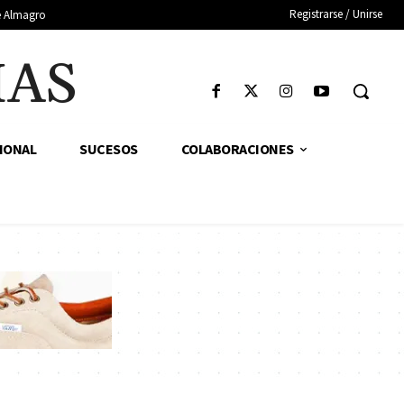
Registrarse / Unirse
de Almagro
IAS
IONAL
SUCESOS
COLABORACIONES