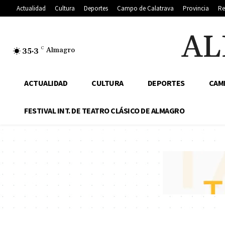
Actualidad
Cultura
Deportes
Campo de Calatrava
Provincia
Re
AL
35.3
C
Almagro
ACTUALIDAD
CULTURA
DEPORTES
CAM
FESTIVAL INT. DE TEATRO CLÁSICO DE ALMAGRO