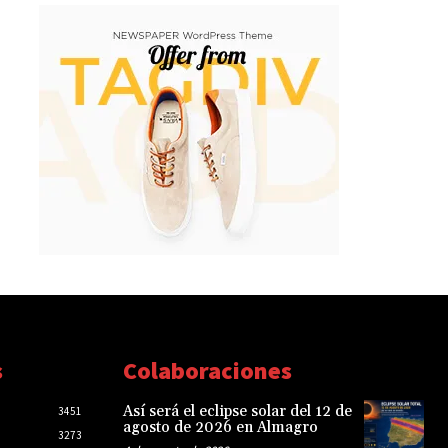
s
Colaboraciones
Así será el eclipse solar del 12 de
3451
agosto de 2026 en Almagro
3273