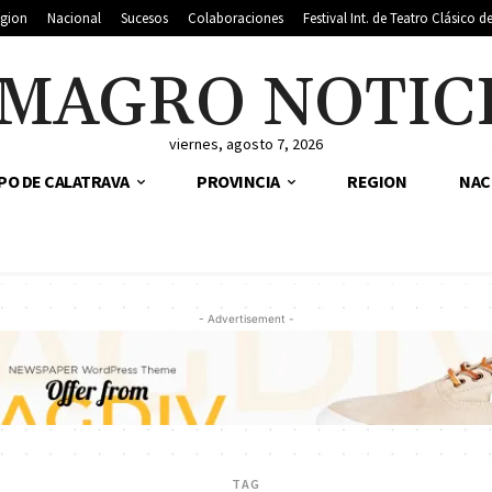
gion
Nacional
Sucesos
Colaboraciones
Festival Int. de Teatro Clásico 
MAGRO NOTIC
viernes, agosto 7, 2026
PO DE CALATRAVA
PROVINCIA
REGION
NAC
- Advertisement -
TAG