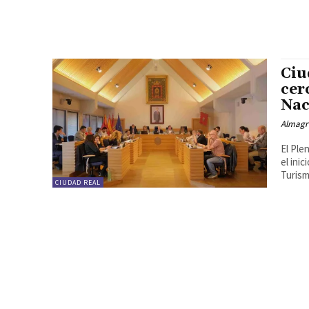
Ciu
cer
Nac
Almagr
El Ple
el ini
Turism
CIUDAD REAL