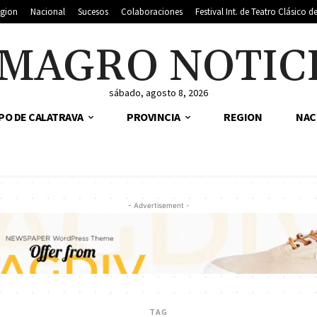
gion
Nacional
Sucesos
Colaboraciones
Festival Int. de Teatro Clásico 
MAGRO NOTIC
sábado, agosto 8, 2026
PO DE CALATRAVA
PROVINCIA
REGION
NAC
- Advertisement -
TAG