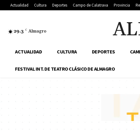
Actualidad
Cultura
Deportes
Campo de Calatrava
Provincia
Re
AL
29.3
C
Almagro
ACTUALIDAD
CULTURA
DEPORTES
CAM
FESTIVAL INT. DE TEATRO CLÁSICO DE ALMAGRO