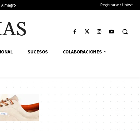
Registrarse / Unirse
de Almagro
IAS
IONAL
SUCESOS
COLABORACIONES