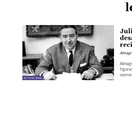
l
Jul
des
rec
Almagr
Almagr
figura
viernes
ACTUALIDAD