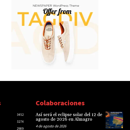
s
Colaboraciones
Así será el eclipse solar del 12 de
3452
agosto de 2026 en Almagro
3274
4 de agosto de 2026
2989