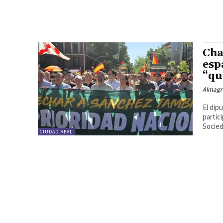
Cha
esp
“qu
Almagr
El dip
partic
Socied
CIUDAD REAL