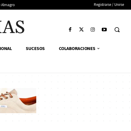
Registrarse / Unirse
de Almagro
IAS
IONAL
SUCESOS
COLABORACIONES