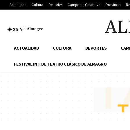
Actualidad
Cultura
Deportes
Campo de Calatrava
Provincia
Re
AL
35.4
C
Almagro
ACTUALIDAD
CULTURA
DEPORTES
CAM
FESTIVAL INT. DE TEATRO CLÁSICO DE ALMAGRO