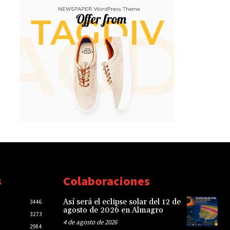
s
Colaboraciones
Así será el eclipse solar del 12 de
3446
agosto de 2026 en Almagro
3273
4 de agosto de 2026
2984