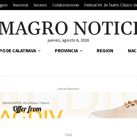
gion
Nacional
Sucesos
Colaboraciones
Festival Int. de Teatro Clásico 
MAGRO NOTIC
jueves, agosto 6, 2026
PO DE CALATRAVA
PROVINCIA
REGION
NAC
- Advertisement -
TAG