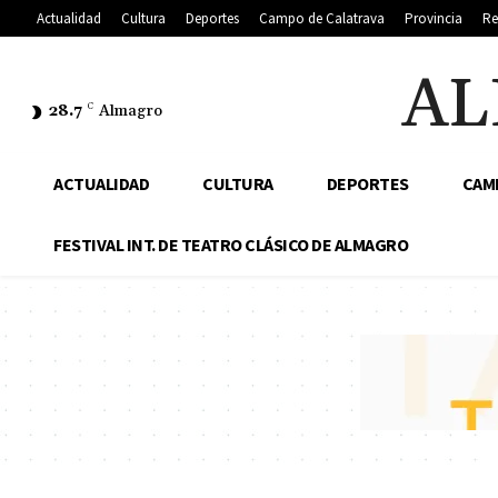
Actualidad
Cultura
Deportes
Campo de Calatrava
Provincia
Re
AL
28.7
C
Almagro
ACTUALIDAD
CULTURA
DEPORTES
CAM
FESTIVAL INT. DE TEATRO CLÁSICO DE ALMAGRO