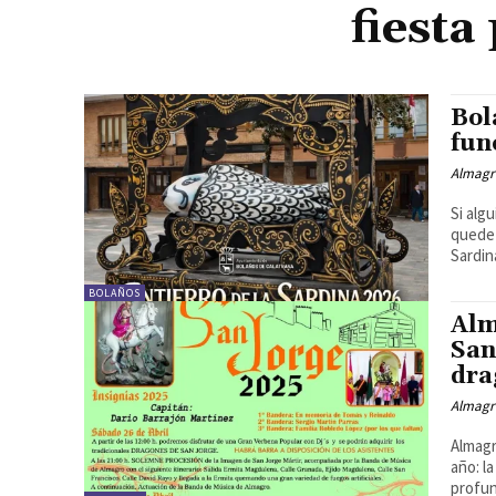
fiesta
Bol
fun
Almagr
Si alg
quede 
Sardina
BOLAÑOS
Alm
San
dra
Almagr
Almagr
año: l
profun