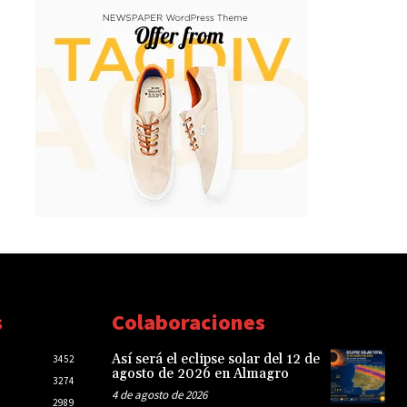
s
Colaboraciones
Así será el eclipse solar del 12 de
3452
agosto de 2026 en Almagro
3274
4 de agosto de 2026
2989