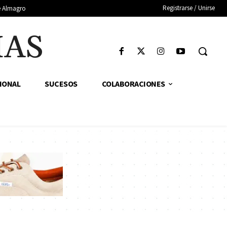
Registrarse / Unirse
de Almagro
IAS
IONAL
SUCESOS
COLABORACIONES