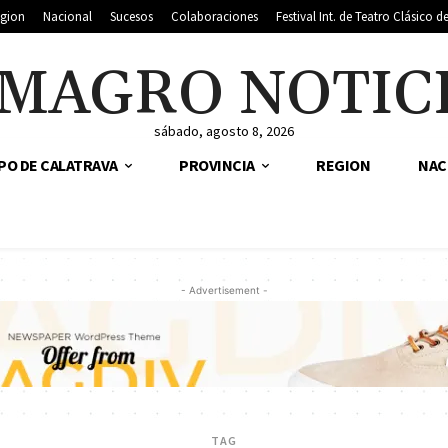
gion
Nacional
Sucesos
Colaboraciones
Festival Int. de Teatro Clásico 
MAGRO NOTIC
sábado, agosto 8, 2026
PO DE CALATRAVA
PROVINCIA
REGION
NAC
- Advertisement -
TAG