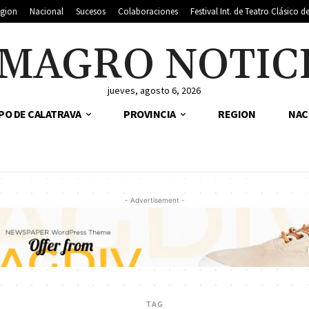
gion
Nacional
Sucesos
Colaboraciones
Festival Int. de Teatro Clásico 
MAGRO NOTIC
jueves, agosto 6, 2026
PO DE CALATRAVA
PROVINCIA
REGION
NAC
- Advertisement -
TAG