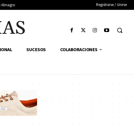
Registrarse / Unirse
de Almagro
IAS
IONAL
SUCESOS
COLABORACIONES