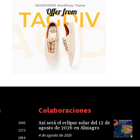
s
Colaboraciones
Así será el eclipse solar del 12 de
3446
agosto de 2026 en Almagro
3273
4 de agosto de 2026
2984