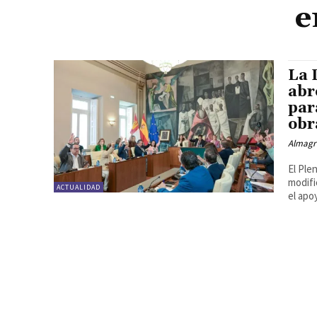
e
La 
abr
par
obr
Almagr
El Ple
modifi
ACTUALIDAD
el apoy