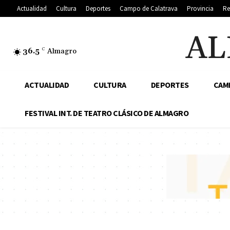
Actualidad
Cultura
Deportes
Campo de Calatrava
Provincia
Re
AL
36.5
C
Almagro
ACTUALIDAD
CULTURA
DEPORTES
CAM
FESTIVAL INT. DE TEATRO CLÁSICO DE ALMAGRO