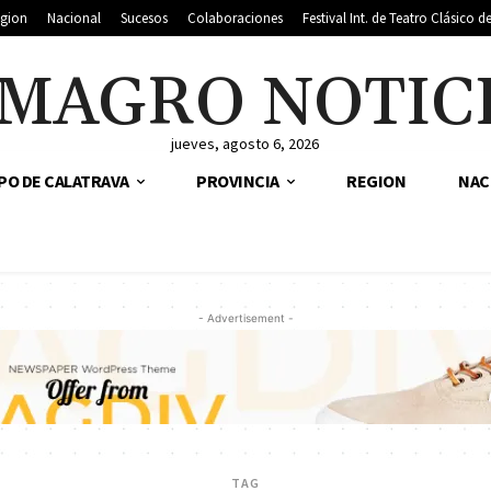
gion
Nacional
Sucesos
Colaboraciones
Festival Int. de Teatro Clásico 
MAGRO NOTIC
jueves, agosto 6, 2026
PO DE CALATRAVA
PROVINCIA
REGION
NAC
- Advertisement -
TAG