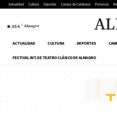
Actualidad
Cultura
Deportes
Campo de Calatrava
Provincia
Re
AL
35.4
C
Almagro
ACTUALIDAD
CULTURA
DEPORTES
CAM
FESTIVAL INT. DE TEATRO CLÁSICO DE ALMAGRO