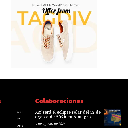
s
Colaboraciones
Así será el eclipse solar del 12 de
3446
agosto de 2026 en Almagro
3273
4 de agosto de 2026
2984