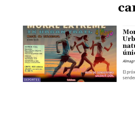
ca
Mor
Urb
nat
úni
Almagr
El pró
sender
DEPORTES