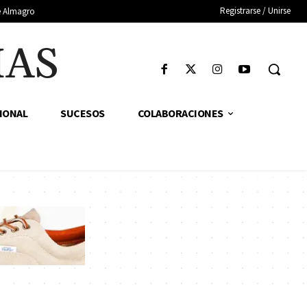
Registrarse / Unirse
de Almagro
IAS
IONAL
SUCESOS
COLABORACIONES