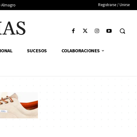
Registrarse / Unirse
de Almagro
IAS
IONAL
SUCESOS
COLABORACIONES