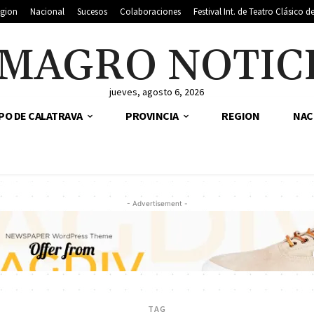
gion
Nacional
Sucesos
Colaboraciones
Festival Int. de Teatro Clásico 
MAGRO NOTIC
jueves, agosto 6, 2026
PO DE CALATRAVA
PROVINCIA
REGION
NAC
- Advertisement -
TAG