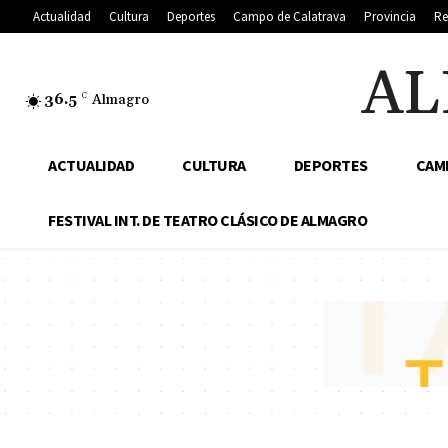
Actualidad
Cultura
Deportes
Campo de Calatrava
Provincia
Re
AL
36.5
C
Almagro
ACTUALIDAD
CULTURA
DEPORTES
CAM
FESTIVAL INT. DE TEATRO CLÁSICO DE ALMAGRO