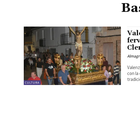
Ba
Val
fer
Cle
Almagr
Valenz
con la
tradició
CULTURA