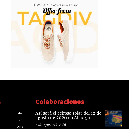
s
Colaboraciones
Así será el eclipse solar del 12 de
3446
agosto de 2026 en Almagro
3273
4 de agosto de 2026
2984