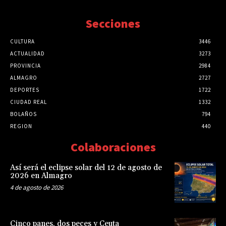
Secciones
CULTURA
3446
ACTUALIDAD
3273
PROVINCIA
2984
ALMAGRO
2727
DEPORTES
1722
CIUDAD REAL
1332
BOLAÑOS
794
REGION
440
Colaboraciones
Así será el eclipse solar del 12 de agosto de
2026 en Almagro
4 de agosto de 2026
Cinco panes, dos peces y Ceuta