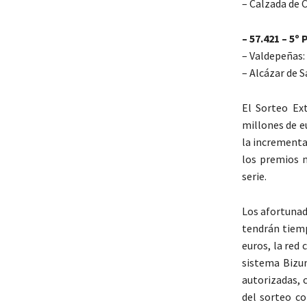
– Calzada de 
– 57.421 – 5º
– Valdepeñas:
– Alcázar de 
El Sorteo Ext
millones de e
la incrementa
los premios m
serie.
Los afortunad
tendrán tiemp
euros, la red
sistema Bizum
autorizadas, 
del sorteo co