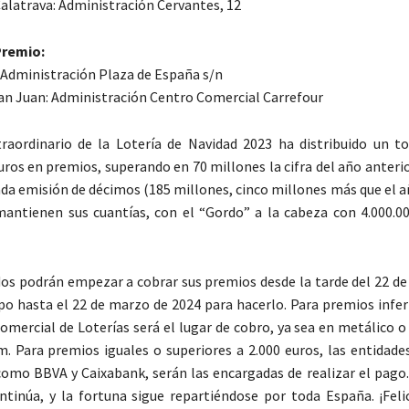
Calatrava: Administración Cervantes, 12
 Premio:
 Administración Plaza de España s/n
San Juan: Administración Centro Comercial Carrefour
raordinario de la Lotería de Navidad 2023 ha distribuido un to
uros en premios, superando en 70 millones la cifra del año anterio
da emisión de décimos (185 millones, cinco millones más que el a
antienen sus cuantías, con el “Gordo” a la cabeza con 4.000.00
os podrán empezar a cobrar sus premios desde la tarde del 22 de 
o hasta el 22 de marzo de 2024 para hacerlo. Para premios inferi
 comercial de Loterías será el lugar de cobro, ya sea en metálico 
. Para premios iguales o superiores a 2.000 euros, las entidades
como BBVA y Caixabank, serán las encargadas de realizar el pago
ntinúa, y la fortuna sigue repartiéndose por toda España. ¡Felic