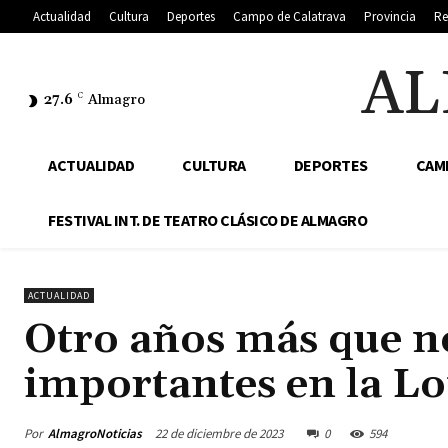
Actualidad
Cultura
Deportes
Campo de Calatrava
Provincia
Re
AL
27.6
C
Almagro
ACTUALIDAD
CULTURA
DEPORTES
CAM
FESTIVAL INT. DE TEATRO CLÁSICO DE ALMAGRO
ACTUALIDAD
Otro años más que n
importantes en la Lo
Por
AlmagroNoticias
22 de diciembre de 2023
0
594