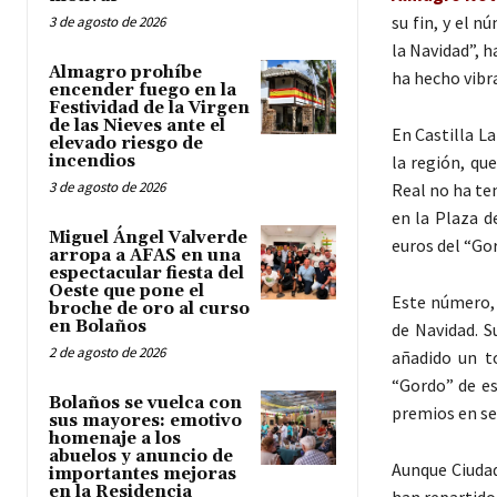
su fin, y el 
3 de agosto de 2026
la Navidad”, h
Almagro prohíbe
ha hecho vibr
encender fuego en la
Festividad de la Virgen
de las Nieves ante el
En Castilla La
elevado riesgo de
incendios
la región, qu
3 de agosto de 2026
Real no ha te
en la Plaza d
Miguel Ángel Valverde
euros del “Gor
arropa a AFAS en una
espectacular fiesta del
Oeste que pone el
Este número, 
broche de oro al curso
en Bolaños
de Navidad. S
2 de agosto de 2026
añadido un t
“Gordo” de es
Bolaños se vuelca con
premios en se
sus mayores: emotivo
homenaje a los
abuelos y anuncio de
Aunque Ciudad
importantes mejoras
en la Residencia