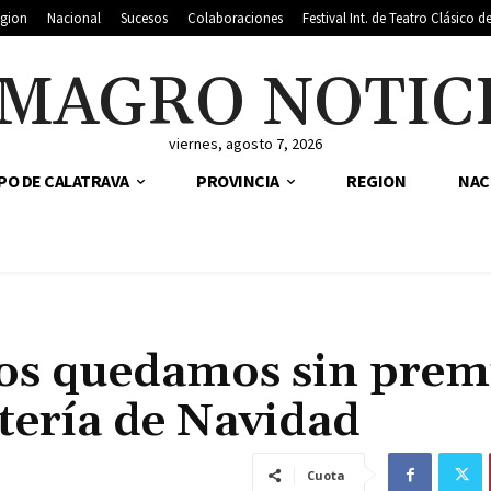
gion
Nacional
Sucesos
Colaboraciones
Festival Int. de Teatro Clásico 
MAGRO NOTIC
viernes, agosto 7, 2026
PO DE CALATRAVA
PROVINCIA
REGION
NAC
os quedamos sin prem
tería de Navidad
Cuota