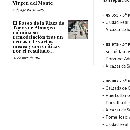
han repartido 
Virgen del Monte
2 de agosto de 2026
–
45.353 – 5º 
– Ciudad Real:
El Paseo de la Plaza de
Toros de Almagro
– Alcázar de 
culmina su
remodelación tras un
retraso de varios
– 88.979 – 5º
meses y con críticas
por el resultado...
– Socuéllamos
31 de julio de 2026
– Porzuna: Ad
– Alcázar de 
– 86.007 – 5º
– Calzada de C
– Puertollano:
– Torralba de
– Alcázar de 
– Tomelloso: 
– Ciudad Real: