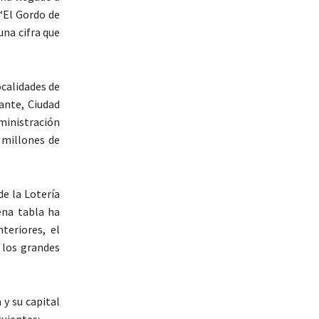
“El Gordo de
una cifra que
ocalidades de
ante, Ciudad
dministración
0 millones de
de la Lotería
ena tabla ha
teriores, el
 los grandes
 y su capital