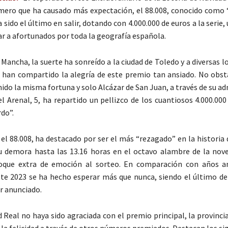
número que ha causado más expectación, el 88.008, conocido como 
a sido el último en salir, dotando con 4.000.000 de euros a la serie, 
ar a afortunados por toda la geografía española.
 Mancha, la suerte ha sonreído a la ciudad de Toledo y a diversas l
e han compartido la alegría de este premio tan ansiado. No obst
nido la misma fortuna y solo Alcázar de San Juan, a través de su a
el Arenal, 5, ha repartido un pellizco de los cuantiosos 4.000.00
do”.
el 88.008, ha destacado por ser el más “rezagado” en la historia 
u demora hasta las 13.16 horas en el octavo alambre de la nov
oque extra de emoción al sorteo. En comparación con años an
te 2023 se ha hecho esperar más que nunca, siendo el último de
r anunciado.
 Real no haya sido agraciada con el premio principal, la provincia