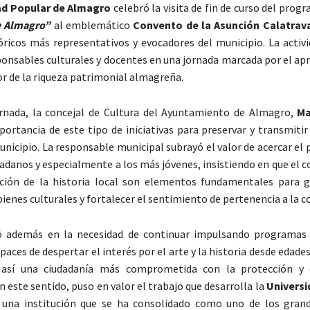
ad Popular de Almagro
celebró la visita de fin de curso del prog
e Almagro”
al emblemático
Convento de la Asunción Calatrav
óricos más representativos y evocadores del municipio. La activi
onsables culturales y docentes en una jornada marcada por el apr
or de la riqueza patrimonial almagreña.
ornada, la concejal de Cultura del Ayuntamiento de Almagro,
Ma
portancia de este tipo de iniciativas para preservar y transmitir
municipio. La responsable municipal subrayó el valor de acercar el
dadanos y especialmente a los más jóvenes, insistiendo en que el
ación de la historia local son elementos fundamentales para g
bienes culturales y fortalecer el sentimiento de pertenencia a la 
dió además en la necesidad de continuar impulsando programas 
paces de despertar el interés por el arte y la historia desde edad
 así una ciudadanía más comprometida con la protección y d
 este sentido, puso en valor el trabajo que desarrolla la
Universi
 una institución que se ha consolidado como uno de los gra