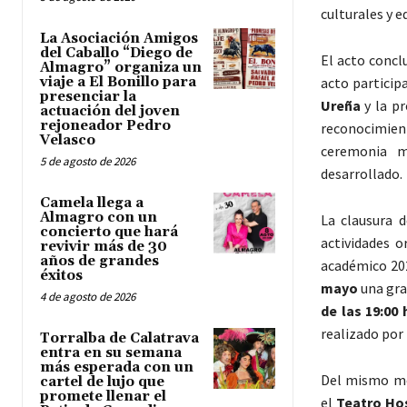
culturales y e
La Asociación Amigos
del Caballo “Diego de
El acto concl
Almagro” organiza un
viaje a El Bonillo para
acto particip
presenciar la
Ureña
y la pr
actuación del joven
rejoneador Pedro
reconocimien
Velasco
ceremonia m
5 de agosto de 2026
desarrollado.
Camela llega a
Almagro con un
La clausura 
concierto que hará
actividades 
revivir más de 30
años de grandes
académico 202
éxitos
mayo
una gr
4 de agosto de 2026
de las 19:00
realizado por 
Torralba de Calatrava
entra en su semana
más esperada con un
Del mismo mo
cartel de lujo que
promete llenar el
el
Teatro Hos