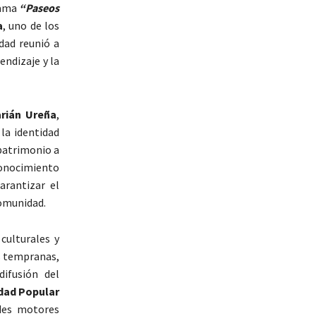
rama
“Paseos
a
, uno de los
dad reunió a
endizaje y la
rián Ureña
,
 la identidad
 patrimonio a
 conocimiento
arantizar el
comunidad.
culturales y
es tempranas,
ifusión del
dad Popular
ndes motores