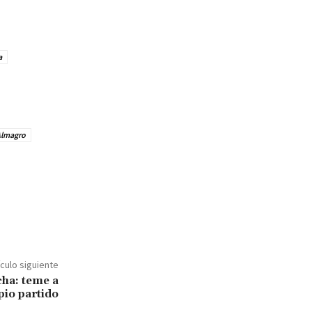
a
Almagro
ículo siguiente
cha: teme a
pio partido