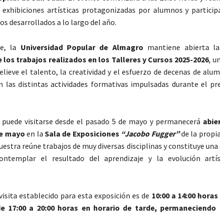
 exhibiciones artísticas protagonizadas por alumnos y particip
sos desarrollados a lo largo del año.
te, la
Universidad Popular de Almagro
mantiene abierta l
 los trabajos realizados en los Talleres y Cursos 2025-2026
, u
elieve el talento, la creatividad y el esfuerzo de decenas de al
n las distintas actividades formativas impulsadas durante el pr
n puede visitarse desde el pasado 5 de mayo y permanecerá
abie
de mayo
en la
Sala de Exposiciones
“Jacobo Fugger”
de la propi
uestra reúne trabajos de muy diversas disciplinas y constituye un
ontemplar el resultado del aprendizaje y la evolución artís
.
 visita establecido para esta exposición es de
10:00 a 14:00 horas
 17:00 a 20:00 horas en horario de tarde, permaneciendo 