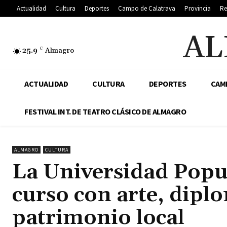
Actualidad
Cultura
Deportes
Campo de Calatrava
Provincia
Re
AL
25.9
C
Almagro
ACTUALIDAD
CULTURA
DEPORTES
CAM
FESTIVAL INT. DE TEATRO CLÁSICO DE ALMAGRO
ALMAGRO
CULTURA
La Universidad Popu
curso con arte, dipl
patrimonio local