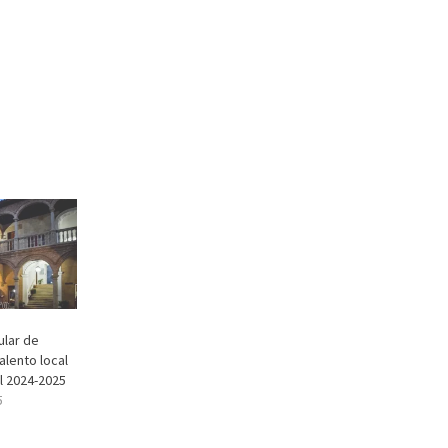
ular de
alento local
l 2024-2025
5