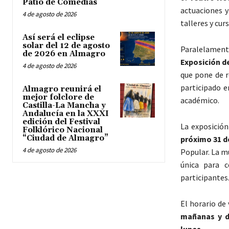
Patio de Comedias
actuaciones y
4 de agosto de 2026
talleres y cur
Así será el eclipse
solar del 12 de agosto
Paralelamen
de 2026 en Almagro
Exposición de
4 de agosto de 2026
que pone de r
participado e
Almagro reunirá el
mejor folclore de
académico.
Castilla-La Mancha y
Andalucía en la XXXI
edición del Festival
La exposició
Folklórico Nacional
“Ciudad de Almagro”
próximo 31 
4 de agosto de 2026
Popular. La m
única para c
participantes
El horario de
mañanas y de
lunes.