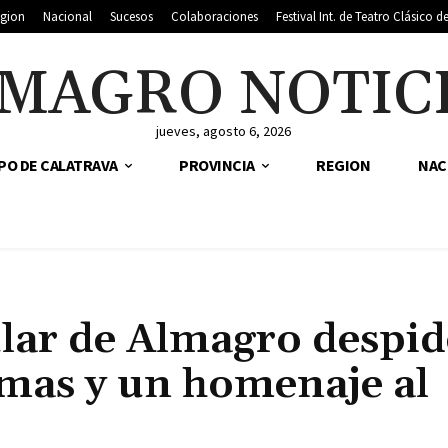
gion
Nacional
Sucesos
Colaboraciones
Festival Int. de Teatro Clásico 
MAGRO NOTIC
jueves, agosto 6, 2026
PO DE CALATRAVA
PROVINCIA
REGION
NAC
lar de Almagro despid
omas y un homenaje al