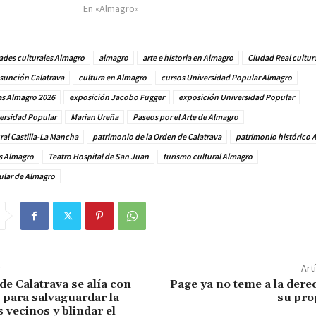
En «Almagro»
ades culturales Almagro
almagro
arte e historia en Almagro
Ciudad Real cultur
sunción Calatrava
cultura en Almagro
cursos Universidad Popular Almagro
es Almagro 2026
exposición Jacobo Fugger
exposición Universidad Popular
versidad Popular
Marian Ureña
Paseos por el Arte de Almagro
ral Castilla-La Mancha
patrimonio de la Orden de Calatrava
patrimonio histórico 
es Almagro
Teatro Hospital de San Juan
turismo cultural Almagro
ular de Almagro
r
Art
de Calatrava se alía con
Page ya no teme a la dere
 para salvaguardar la
su pro
 vecinos y blindar el