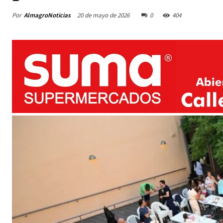
Por
AlmagroNoticias
20 de mayo de 2026
0
404