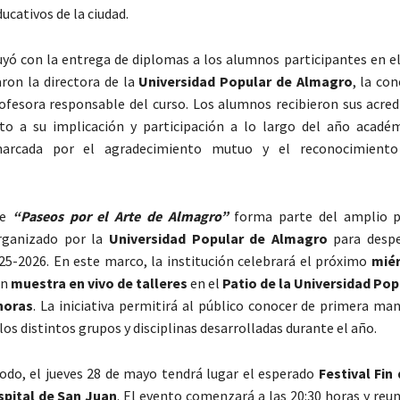
ducativos de la ciudad.
uyó con la entrega de diplomas a los alumnos participantes en el
aron la directora de la
Universidad Popular de Almagro
, la co
ofesora responsable del curso. Los alumnos recibieron sus acred
to a su implicación y participación a lo largo del año acadé
arcada por el agradecimiento mutuo y el reconocimiento
de
“Paseos por el Arte de Almagro”
forma parte del amplio 
organizado por la
Universidad Popular de Almagro
para despe
5-2026. En este marco, la institución celebrará el próximo
miér
an
muestra en vivo de talleres
en el
Patio de la Universidad Popu
 horas
. La iniciativa permitirá al público conocer de primera ma
los distintos grupos y disciplinas desarrolladas durante el año.
do, el jueves 28 de mayo tendrá lugar el esperado
Festival Fin
pital de San Juan
. El evento comenzará a las 20:30 horas y reun