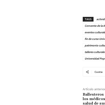
TAGS
activid
Convento de la A
eventos cultural
fin de curso Uni
patrimonio cultu
talleres cultural
Universidad Pop
Cuota
Artículo anterio
Ballesteros 
los médicos
salud de sus