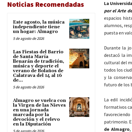
Noticias Recomendadas
La Universid
por el Arte d
espacios hist
Este agosto, la música
alumnos, resp
independiente tiene
un hogar: Almagro
puesta en val
5 de agosto de 2026
Durante la j
Las Fiestas del Barrio
destacó la im
de Santa María
llenarán de tradición,
cultural del 
música y deporte el
todos los ciu
verano de Bolaños de
Calatrava del 14 al 16
y la conserv
de...
futuro de los 
5 de agosto de 2026
La edil inci
Almagro se vuelca con
la Virgen de las Nieves
formativos ca
en una jornada
favoreciendo
marcada por la
devoción y el relevo
patrimonio. En
en la Diputación
de Almagro
,
5 de agosto de 2026