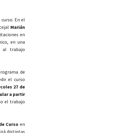
 curso. En el
ncejal
Marián
itaciones en
mico, en una
 al trabajo
programa de
dir el curso
coles 27 de
lar a partir
no el trabajo
 de Curso
en
irá distintas