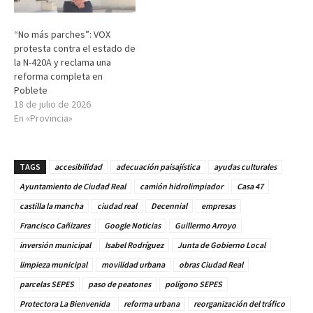
“No más parches”: VOX
protesta contra el estado de
la N-420A y reclama una
reforma completa en
Poblete
18 de julio de 2026
En «Provincia»
TAGS
accesibilidad
adecuación paisajística
ayudas culturales
Ayuntamiento de Ciudad Real
camión hidrolimpiador
Casa 47
castilla la mancha
ciudad real
Decennial
empresas
Francisco Cañizares
Google Noticias
Guillermo Arroyo
inversión municipal
Isabel Rodríguez
Junta de Gobierno Local
limpieza municipal
movilidad urbana
obras Ciudad Real
parcelas SEPES
paso de peatones
polígono SEPES
Protectora La Bienvenida
reforma urbana
reorganización del tráfico