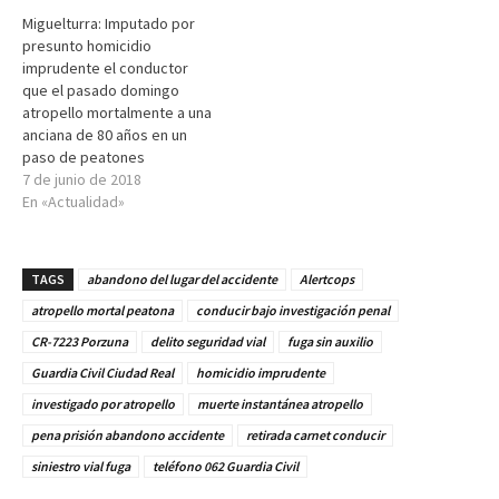
Miguelturra: Imputado por
presunto homicidio
imprudente el conductor
que el pasado domingo
atropello mortalmente a una
anciana de 80 años en un
paso de peatones
7 de junio de 2018
En «Actualidad»
TAGS
abandono del lugar del accidente
Alertcops
atropello mortal peatona
conducir bajo investigación penal
CR-7223 Porzuna
delito seguridad vial
fuga sin auxilio
Guardia Civil Ciudad Real
homicidio imprudente
investigado por atropello
muerte instantánea atropello
pena prisión abandono accidente
retirada carnet conducir
siniestro vial fuga
teléfono 062 Guardia Civil