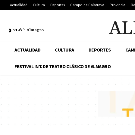
Actualidad
Cultura
Deportes
Campo de Calatrava
Provincia
Re
AL
21.6
C
Almagro
ACTUALIDAD
CULTURA
DEPORTES
CAM
FESTIVAL INT. DE TEATRO CLÁSICO DE ALMAGRO