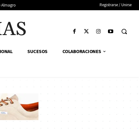
Registrarse / Unirse
de Almagro
IAS
IONAL
SUCESOS
COLABORACIONES