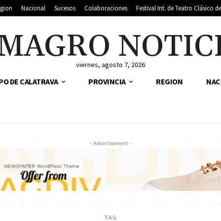
gion
Nacional
Sucesos
Colaboraciones
Festival Int. de Teatro Clásico 
MAGRO NOTIC
viernes, agosto 7, 2026
PO DE CALATRAVA
PROVINCIA
REGION
NAC
- Advertisement -
TAG