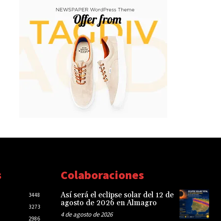
s
Colaboraciones
Así será el eclipse solar del 12 de
3448
agosto de 2026 en Almagro
3273
4 de agosto de 2026
2986