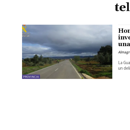
te
Hom
inv
una
Almagr
La Gua
un del
PROVINCIA