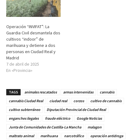
Operación “INVIFAT”: La
Guardia Civil desmantela dos
cultivos “indoor” de
marihuana y detiene a dos
personas en Ciudad Real y
Madrid
7 de abril de 2025
En «Provincia»
TAGS
animales rescatados
armas intervenidas
cannabis
cannabis Ciudad Real
ciudad real
corzos
cultivo de cannabis
cultivo subterráneo
Diputación Provincial de Ciudad Real
enganches ilegales
fraude eléctrico
Google Noticias
Junta de Comunidades de Castilla-La Mancha
malagon
maltrato animal
marihuana
narcotráfico
operación antidroga