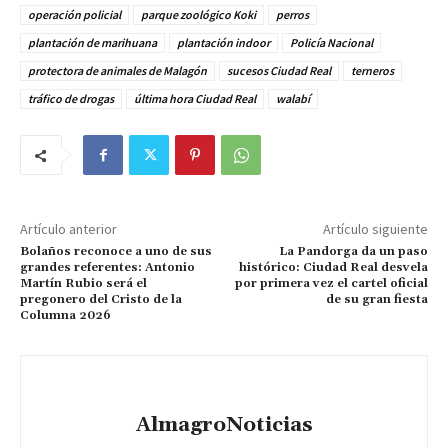
operación policial
parque zoológico Koki
perros
plantación de marihuana
plantación indoor
Policía Nacional
protectora de animales de Malagón
sucesos Ciudad Real
terneros
tráfico de drogas
última hora Ciudad Real
walabí
Artículo anterior
Artículo siguiente
Bolaños reconoce a uno de sus
La Pandorga da un paso
grandes referentes: Antonio
histórico: Ciudad Real desvela
Martín Rubio será el
por primera vez el cartel oficial
pregonero del Cristo de la
de su gran fiesta
Columna 2026
AlmagroNoticias