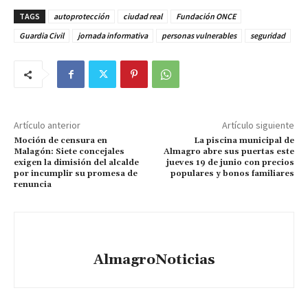
TAGS
autoprotección
ciudad real
Fundación ONCE
Guardia Civil
jornada informativa
personas vulnerables
seguridad
Artículo anterior
Artículo siguiente
Moción de censura en
La piscina municipal de
Malagón: Siete concejales
Almagro abre sus puertas este
exigen la dimisión del alcalde
jueves 19 de junio con precios
por incumplir su promesa de
populares y bonos familiares
renuncia
AlmagroNoticias