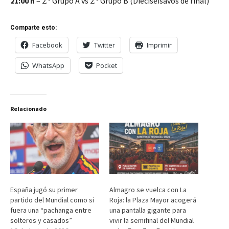
21:00 h
– 2.º Grupo A vs 2.º Grupo B (Dieciseisavos de final)
Comparte esto:
Facebook
Twitter
Imprimir
WhatsApp
Pocket
Relacionado
España jugó su primer
Almagro se vuelca con La
partido del Mundial como si
Roja: la Plaza Mayor acogerá
fuera una “pachanga entre
una pantalla gigante para
solteros y casados”
vivir la semifinal del Mundial