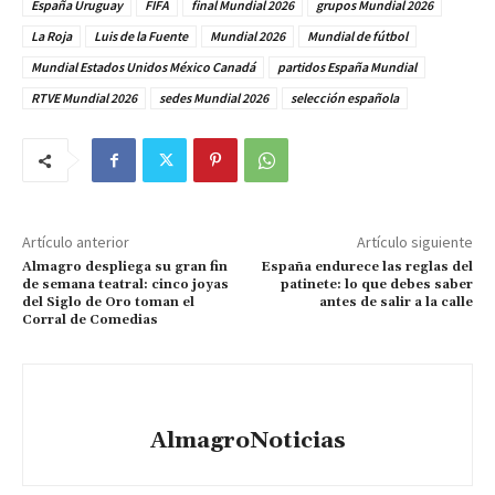
España Uruguay
FIFA
final Mundial 2026
grupos Mundial 2026
La Roja
Luis de la Fuente
Mundial 2026
Mundial de fútbol
Mundial Estados Unidos México Canadá
partidos España Mundial
RTVE Mundial 2026
sedes Mundial 2026
selección española
Artículo anterior
Artículo siguiente
Almagro despliega su gran fin
España endurece las reglas del
de semana teatral: cinco joyas
patinete: lo que debes saber
del Siglo de Oro toman el
antes de salir a la calle
Corral de Comedias
AlmagroNoticias