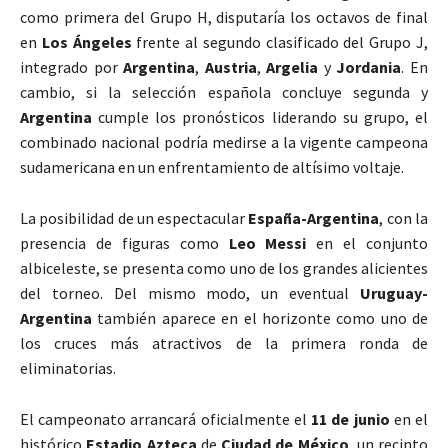
como primera del Grupo H, disputaría los octavos de final
en
Los Ángeles
frente al segundo clasificado del Grupo J,
integrado por
Argentina
,
Austria
,
Argelia
y
Jordania
. En
cambio, si la selección española concluye segunda y
Argentina
cumple los pronósticos liderando su grupo, el
combinado nacional podría medirse a la vigente campeona
sudamericana en un enfrentamiento de altísimo voltaje.
La posibilidad de un espectacular
España-Argentina
, con la
presencia de figuras como
Leo Messi
en el conjunto
albiceleste, se presenta como uno de los grandes alicientes
del torneo. Del mismo modo, un eventual
Uruguay-
Argentina
también aparece en el horizonte como uno de
los cruces más atractivos de la primera ronda de
eliminatorias.
El campeonato arrancará oficialmente el
11 de junio
en el
histórico
Estadio Azteca
de
Ciudad de México
, un recinto