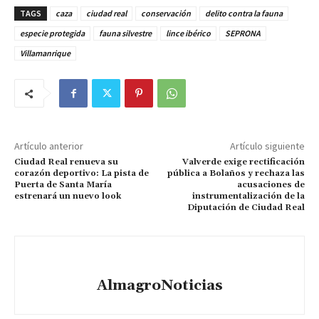
TAGS
caza
ciudad real
conservación
delito contra la fauna
especie protegida
fauna silvestre
lince ibérico
SEPRONA
Villamanrique
Artículo anterior
Artículo siguiente
Ciudad Real renueva su
Valverde exige rectificación
corazón deportivo: La pista de
pública a Bolaños y rechaza las
Puerta de Santa María
acusaciones de
estrenará un nuevo look
instrumentalización de la
Diputación de Ciudad Real
AlmagroNoticias