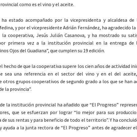
ovincial como es el vino y el aceite.
e ha estado acompañado por la vicepresidenta y alcaldesa de l
edina, y por el vicepresidente Adrián Fernández, ha agradecido la 
 la cooperativa, Jesús Julián Casanova, y ha mostrado su sati
por primera vez a la institución provincial en la entrega de
inos Ojos del Guadiana”, que cumplen su 19 edición.
el hecho de que la cooperativa supere los cien años de actividad i
e sea una referencia en el sector del vino y en el del aceit
e otros grupos cooperativos de segundo grado a los que se han a
e la provincia”.
 de la institución provincial ha añadido que “El Progreso” repres
tores, que se esfuerzan por lograr “lo mejor para sus produccio
 de sus rentas y para beneficio de todo el territorio”. Y ha conclui
y ayuda a la junta rectora de “El Progreso” antes de agradecer e