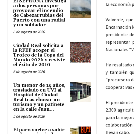
El SEPRONA investiga
la economía pr
a dos personas por
provocar el incendio
de Cabezarrubias del
Valverde, qu
Puerto con una radial
y un soldador
Encarnación M
6 de agosto de 2026
presidente de
representar 
Ciudad Real solicita a
Nacionales “V
la RFEF acoger el
Trofeo de la Copa del
Mundo 2026 y revivir
Ha resaltado 
el éxito de 2010
6 de agosto de 2026
y también qu
“precursora d
Un menor de 14 años,
cooperativas d
trasladado en UVI al
Hospital de Ciudad
Real tras chocar un
El presidente
turismo y un patinete
en la calle Juan...
2.300 agricul
5 de agosto de 2026
para la mejora
colaboración 
El paro vuelve a subir
llevan cabo.