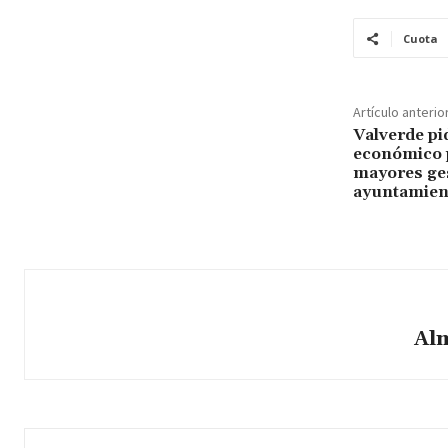
Cuota
Artículo anterio
Valverde pi
económico p
mayores ge
ayuntamient
Al