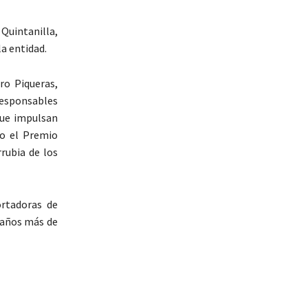
Quintanilla,
la entidad.
ro Piqueras,
 responsables
que impulsan
do el Premio
rrubia de los
ortadoras de
 años más de