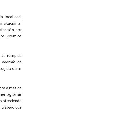
a localidad,
invitación al
sfacción por
 los Premios
ninterrumpida
e, además de
cogido otras
enta a más de
nes agrarias
do ofreciendo
l trabajo que