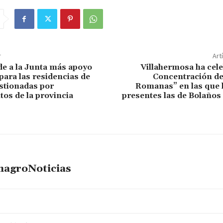
r
Art
de a la Junta más apoyo
Villahermosa ha cele
ara las residencias de
Concentración de
stionadas por
Romanas” en las que 
os de la provincia
presentes las de Bolaños
magroNoticias