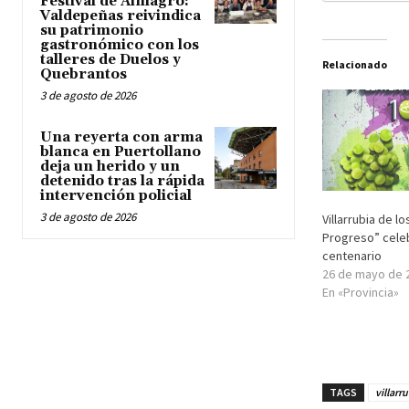
Festival de Almagro:
Valdepeñas reivindica
su patrimonio
gastronómico con los
talleres de Duelos y
Relacionado
Quebrantos
3 de agosto de 2026
Una reyerta con arma
blanca en Puertollano
deja un herido y un
detenido tras la rápida
intervención policial
3 de agosto de 2026
Villarrubia de lo
Progreso” cele
centenario
26 de mayo de 
En «Provincia»
TAGS
villarr