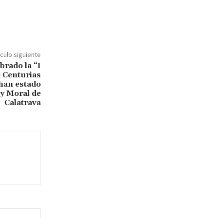
ículo siguiente
brado la “I
 Centurias
han estado
 y Moral de
Calatrava