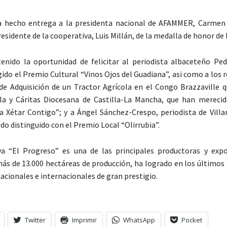
ha hecho entrega a la presidenta nacional de AFAMMER, Carmen 
residente de la cooperativa, Luis Millán, de la medalla de honor de 
nido la oportunidad de felicitar al periodista albaceteño Ped
gido el Premio Cultural “Vinos Ojos del Guadiana”, asi como a los
de Adquisición de un Tractor Agrícola en el Congo Brazzaville 
ala y Cáritas Diocesana de Castilla-La Mancha, que han mereci
ña Xétar Contigo”; y a Ángel Sánchez-Crespo, periodista de Villa
ido distinguido con el Premio Local “Olirrubia”.
va “El Progreso” es una de las principales productoras y exp
ás de 13.000 hectáreas de producción, ha logrado en los últimos
acionales e internacionales de gran prestigio.
Twitter
Imprimir
WhatsApp
Pocket