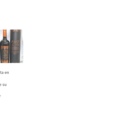
ta en
e su
7