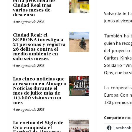
en la provincia de
Ciudad Real tras
varios meses de
Valverde le 
descenso
junto al vicep
4 de agosto de 2026
Ciudad Real: el
También ha te
SEPRONA investiga a
quien ha reco
21 personas y registra
26 delitos contra el
del proyecto 
medio ambiente en
Cáritas Kink
solo seis meses
Solidario “Vi
4 de agosto de 2026
Ojos, que ha s
Las cinco noticias que
arrasaron en Almagro
La cooperati
Noticias durante el
mes de julio: más de
Europa. Con m
117.600 visitas en un
130 premios n
mes
4 de agosto de 2026
Comparte esto:
La cocina del Siglo de
Oro conquista el
Facebook