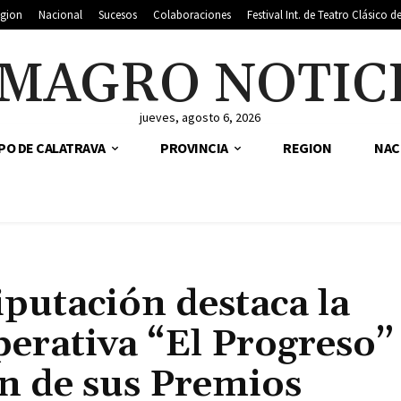
gion
Nacional
Sucesos
Colaboraciones
Festival Int. de Teatro Clásico 
MAGRO NOTIC
jueves, agosto 6, 2026
PO DE CALATRAVA
PROVINCIA
REGION
NAC
iputación destaca la
perativa “El Progreso”
ión de sus Premios