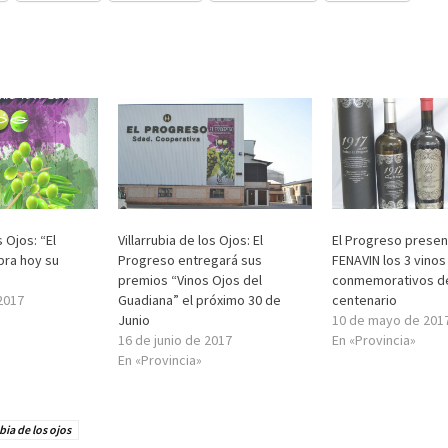
s Ojos: “El
Villarrubia de los Ojos: El
El Progreso presen
bra hoy su
Progreso entregará sus
FENAVIN los 3 vinos
premios “Vinos Ojos del
conmemorativos d
2017
Guadiana” el próximo 30 de
centenario
Junio
10 de mayo de 201
16 de junio de 2017
En «Provincia»
En «Provincia»
ubia de los ojos