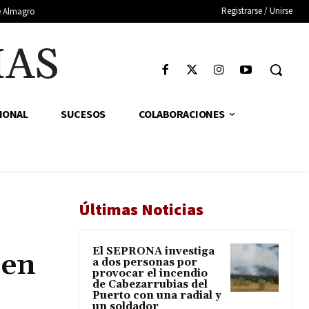
Registrarse / Unirse
de Almagro
IAS
IONAL
SUCESOS
COLABORACIONES
Últimas Noticias
El SEPRONA investiga
 en
a dos personas por
provocar el incendio
de Cabezarrubias del
Puerto con una radial y
un soldador