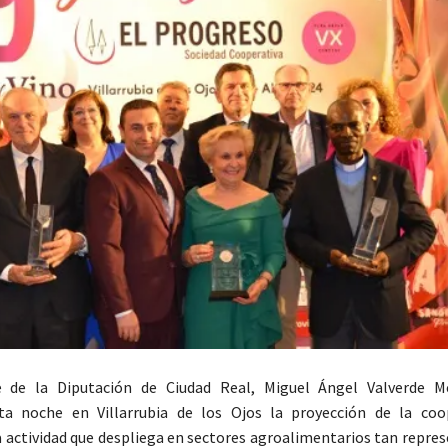
e de la Diputación de Ciudad Real, Miguel Ángel Valverde M
ta noche en Villarrubia de los Ojos la proyección de la coo
a actividad que despliega en sectores agroalimentarios tan repre