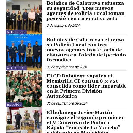
Bolaños de Calatrava refuerza
su seguridad: Tres nuevos
agentes de Policía Local toman
posesión en un emotivo acto
2 de octubre de 2024
ACTUALIDAD
Bolaños de Calatrava refuerza
su Policía Local con tres
nuevos agentes tras el acto de
clausura en Toledo del periodo
formativo
30 de septiembre de 2024
ACTUALIDAD
El CD Bolañego vapulea al
Membrilla CF con un 6-3 y se
consolida como líder imparable
en la Primera División
Autonómica
30 de septiembre de 2024
BOLAÑOS
El bolañego Javier Martín
consigue el segundo premio en
el V Concurso de Pintura
Rápida “Vinos de La Mancha”
celebrado en Madridejos