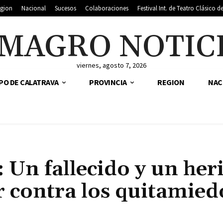
gion
Nacional
Sucesos
Colaboraciones
Festival Int. de Teatro Clásico 
MAGRO NOTIC
viernes, agosto 7, 2026
PO DE CALATRAVA
PROVINCIA
REGION
NAC
 Un fallecido y un her
r contra los quitamied