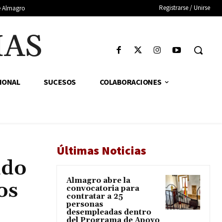
Registrarse / Unirse
de Almagro
IAS
IONAL
SUCESOS
COLABORACIONES
Últimas Noticias
ido
Almagro abre la
os
convocatoria para
contratar a 25
personas
desempleadas dentro
del Programa de Apoyo