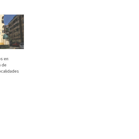
os en
n de
localidades