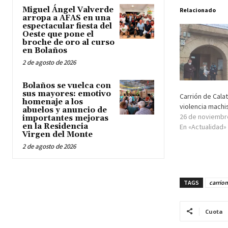
Miguel Ángel Valverde
Relacionado
arropa a AFAS en una
espectacular fiesta del
Oeste que pone el
broche de oro al curso
en Bolaños
2 de agosto de 2026
Bolaños se vuelca con
sus mayores: emotivo
Carrión de Cala
homenaje a los
violencia machi
abuelos y anuncio de
26 de noviembr
importantes mejoras
en la Residencia
En «Actualidad»
Virgen del Monte
2 de agosto de 2026
TAGS
carrion
Cuota