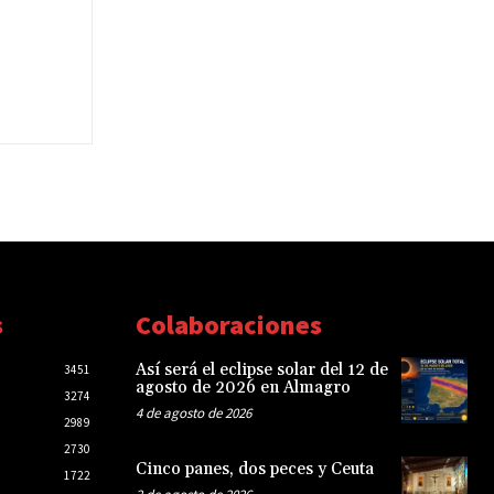
s
Colaboraciones
Así será el eclipse solar del 12 de
3451
agosto de 2026 en Almagro
3274
4 de agosto de 2026
2989
2730
Cinco panes, dos peces y Ceuta
1722