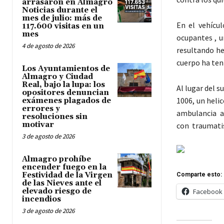
arrasaron en Almagro
Noticias durante el
mes de julio: más de
En el vehícu
117.600 visitas en un
mes
ocupantes , u
4 de agosto de 2026
resultando her
cuerpo ha ten
Los Ayuntamientos de
Almagro y Ciudad
Real, bajo la lupa: los
Al lugar del 
opositores denuncian
1006, un heli
exámenes plagados de
errores y
ambulancia a
resoluciones sin
motivar
con traumatis
3 de agosto de 2026
Almagro prohíbe
encender fuego en la
Festividad de la Virgen
Comparte esto:
de las Nieves ante el
elevado riesgo de
Facebook
incendios
3 de agosto de 2026