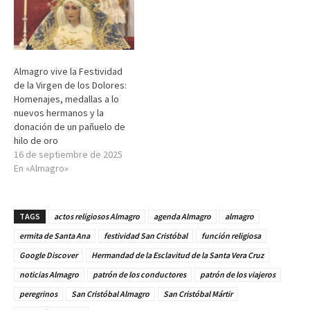
Almagro vive la Festividad
de la Virgen de los Dolores:
Homenajes, medallas a lo
nuevos hermanos y la
donación de un pañuelo de
hilo de oro
16 de septiembre de 2025
En «Almagro»
TAGS
actos religiosos Almagro
agenda Almagro
almagro
ermita de Santa Ana
festividad San Cristóbal
función religiosa
Google Discover
Hermandad de la Esclavitud de la Santa Vera Cruz
noticias Almagro
patrón de los conductores
patrón de los viajeros
peregrinos
San Cristóbal Almagro
San Cristóbal Mártir