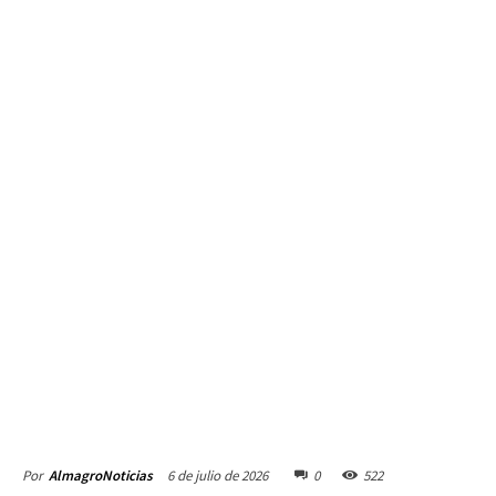
6 de julio de 2026
0
522
Por
AlmagroNoticias